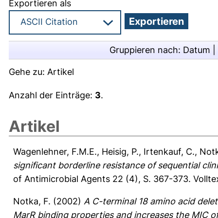
Exportieren als
Gruppieren nach:
Datum
|
Gehe zu:
Artikel
Anzahl der Einträge:
3
.
Artikel
Wagenlehner, F.M.E.
,
Heisig, P.
,
Irtenkauf, C.
,
Notk
significant borderline resistance of sequential clin
of Antimicrobial Agents 22 (4), S. 367-373.
Vollt
Notka, F.
(2002)
A C-terminal 18 amino acid deleti
MarR binding properties and increases the MIC of 