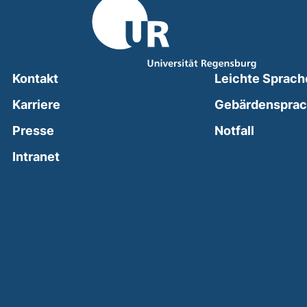
Kontakt
Leichte Sprach
Karriere
Gebärdenspra
(external
Presse
Notfall
(external link, opens in a new window)
Intranet