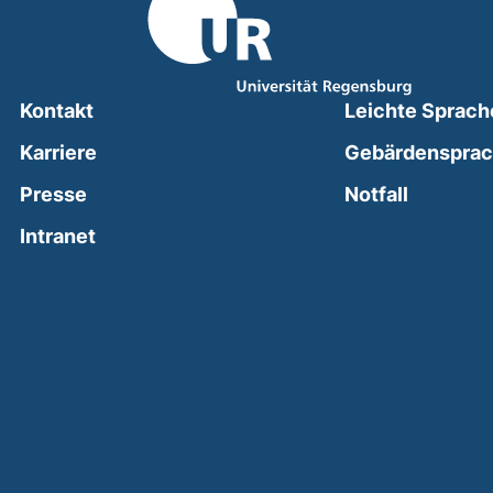
Kontakt
Leichte Sprach
Karriere
Gebärdenspra
(external
Presse
Notfall
(external link, opens in a new window)
Intranet