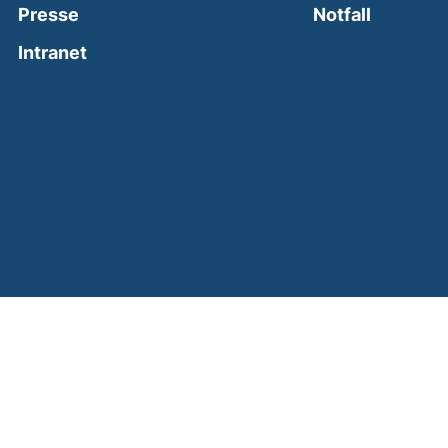
(external
Presse
Notfall
(external link, opens in a new window)
Intranet