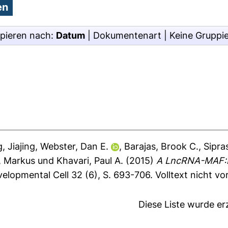
pieren nach:
Datum
|
Dokumentenart
|
Keine Gruppi
, Jiajing
,
Webster, Dan E.
,
Barajas, Brook C.
,
Sipra
, Markus
und
Khavari, Paul A.
(2015)
A LncRNA-MAF:M
elopmental Cell 32 (6), S. 693-706.
Volltext nicht v
Diese Liste wurde e