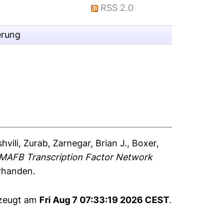
RSS 2.0
erung
shvili, Zurab
,
Zarnegar, Brian J.
,
Boxer,
AFB Transcription Factor Network
orhanden.
rzeugt am
Fri Aug 7 07:33:19 2026 CEST
.