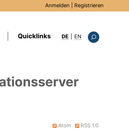
Anmelden
|
Registrieren
Quicklinks
: this page in Englis
DE
|
EN
Suchformular
ationsserver
Atom
RSS 1.0