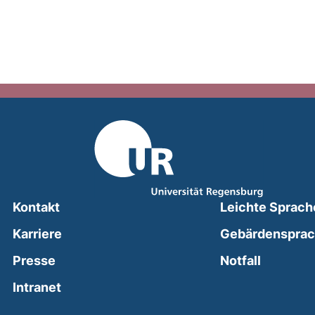
Kontakt
Leichte Sprach
Karriere
Gebärdenspra
(external
Presse
Notfall
(external link, opens in a new window)
Intranet