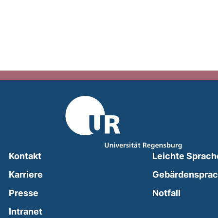
Kontakt
Leichte Sprach
Karriere
Gebärdenspra
(external
Presse
Notfall
(external link, opens in a new window)
Intranet