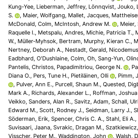
Kung-Yee
,
Lieberman, Jeffrey
,
Lönnqvist, Jouko
,
S.
,
Maier, Wolfgang
,
Mallet, Jacques
,
Mattheise
McDonald, Colm
,
McIntosh, Andrew M.
,
Meier,
Raquelle I.
,
Metspalu, Andres
,
Michie, Patricia T.
,
M
W.
,
Müller-Myhsok, Bertram
,
Murphy, Kieran C.
,
M
Nertney, Deborah A.
,
Nestadt, Gerald
,
Nicodemus,
Eadbhard
,
O'Dushlaine, Colm
,
Oh, Sang-Yun
,
Olin
Pantelis, Christos
,
Papadimitriou, George N.
,
Pa
Diana O.
,
Pers, Tune H.
,
Pietiläinen, Olli
,
Pimm, 
,
Pulver, Ann E.
,
Purcell, Shaun M.
,
Quested, Dig
Mark A.
,
Richards, Alexander L.
,
Roffman, Joshua 
Veikko
,
Sanders, Alan R.
,
Savitz, Adam
,
Schall, Ulr
Edward M.
,
Scott, Rodney J.
,
Seidman, Larry J.
,
S
Söderman, Erik
,
Spencer, Chris C. A.
,
Stahl, Eli A.
,
Suvisaari, Jaana
,
Svrakic, Dragan M.
,
Szatkiewicz,
Visscher, Peter M.
,
Waddington, John
,
Walsh, 