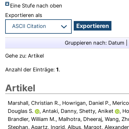
Eine Stufe nach oben
Exportieren als
Gruppieren nach:
Datum
|
Gehe zu:
Artikel
Anzahl der Einträge:
1
.
Artikel
Marshall, Christian R.
,
Howrigan, Daniel P.
,
Merico
Douglas S.
,
Antaki, Danny
,
Shetty, Aniket
,
Ho
Brandler, William M.
,
Malhotra, Dheeraj
,
Wang, Zh
Stephan
,
Agartz, Ingrid
,
Albus, Margot
,
Alexander