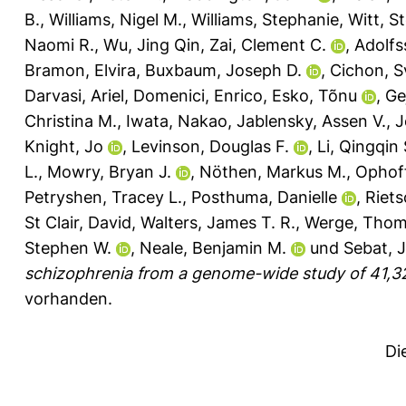
B.
,
Williams, Nigel M.
,
Williams, Stephanie
,
Witt, S
Naomi R.
,
Wu, Jing Qin
,
Zai, Clement C.
,
Adolfs
Bramon, Elvira
,
Buxbaum, Joseph D.
,
Cichon, S
Darvasi, Ariel
,
Domenici, Enrico
,
Esko, Tõnu
,
Ge
Christina M.
,
Iwata, Nakao
,
Jablensky, Assen V.
,
J
Knight, Jo
,
Levinson, Douglas F.
,
Li, Qingqin 
L.
,
Mowry, Bryan J.
,
Nöthen, Markus M.
,
Ophoff
Petryshen, Tracey L.
,
Posthuma, Danielle
,
Riets
St Clair, David
,
Walters, James T. R.
,
Werge, Tho
Stephen W.
,
Neale, Benjamin M.
und
Sebat, 
schizophrenia from a genome-wide study of 41,32
vorhanden.
Di