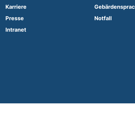
Karriere
Gebärdenspra
(external
Presse
Notfall
(external link, opens in a new window)
Intranet