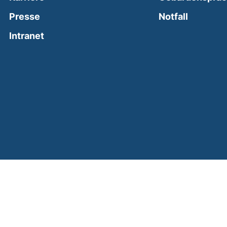
(external
Presse
Notfall
(external link, opens in a new window)
Intranet