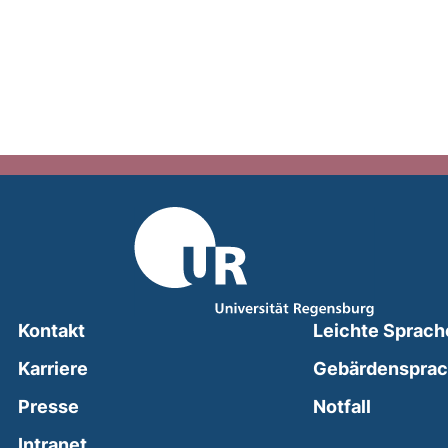
Kontakt
Leichte Sprach
Karriere
Gebärdenspra
(external
Presse
Notfall
(external link, opens in a new window)
Intranet