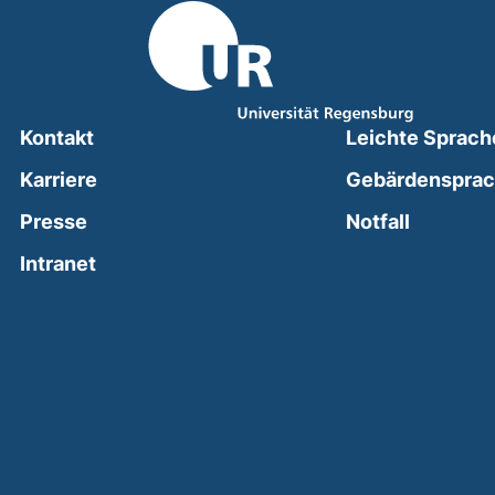
Kontakt
Leichte Sprach
Karriere
Gebärdenspra
(external
Presse
Notfall
(external link, opens in a new window)
Intranet