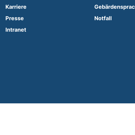
Karriere
Gebärdenspra
(external
Presse
Notfall
(external link, opens in a new window)
Intranet