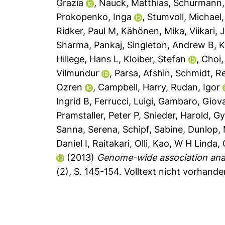
Grazia
,
Nauck, Matthias
,
Schurmann,
Prokopenko, Inga
,
Stumvoll, Michael
Ridker, Paul M
,
Kähönen, Mika
,
Viikari,
Sharma, Pankaj
,
Singleton, Andrew B
,
K
Hillege, Hans L
,
Kloiber, Stefan
,
Choi
Vilmundur
,
Parsa, Afshin
,
Schmidt, R
Ozren
,
Campbell, Harry
,
Rudan, Igor
Ingrid B
,
Ferrucci, Luigi
,
Gambaro, Giov
Pramstaller, Peter P
,
Snieder, Harold
,
Gy
Sanna, Serena
,
Schipf, Sabine
,
Dunlop,
Daniel I
,
Raitakari, Olli
,
Kao, W H Linda
,
(2013)
Genome-wide association analy
(2), S. 145-154.
Volltext nicht vorhande