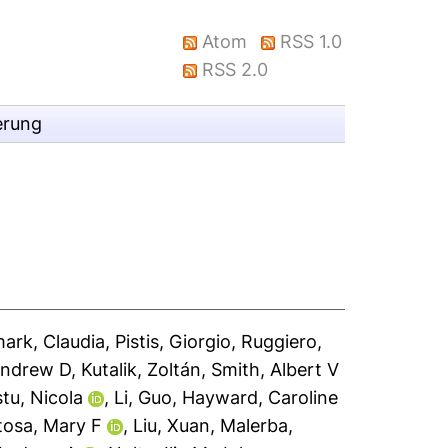
Atom
RSS 1.0
RSS 2.0
erung
ark, Claudia
,
Pistis, Giorgio
,
Ruggiero,
Andrew D
,
Kutalik, Zoltán
,
Smith, Albert V
stu, Nicola
,
Li, Guo
,
Hayward, Caroline
tosa, Mary F
,
Liu, Xuan
,
Malerba,