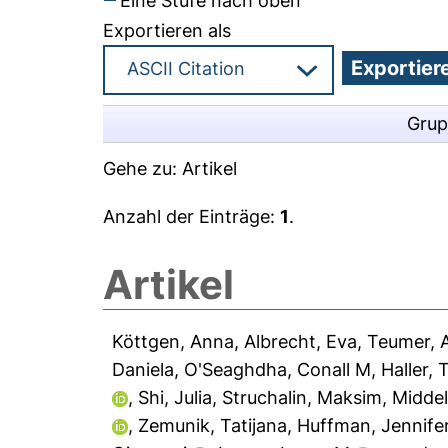
Eine Stufe nach oben
Exportieren als
Grup
Gehe zu:
Artikel
Anzahl der Einträge:
1
.
Artikel
Köttgen, Anna
,
Albrecht, Eva
,
Teumer, 
Daniela
,
O'Seaghdha, Conall M
,
Haller,
,
Shi, Julia
,
Struchalin, Maksim
,
Middel
,
Zemunik, Tatijana
,
Huffman, Jennife