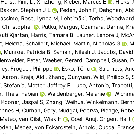
 Harst, Pim
,
Li, Xinzhong
,
Kleber, Marcus E
,
Hicks,
,
Bakker, Stephan J L
,
Peden, John F
,
Dehghan, Ab
Massimo
,
Rose, Lynda M
,
Lehtimäki, Terho
,
Woodward
 Christopher
,
Putku, Margus
,
Czamara, Darina
,
Kra
auti Kjartan
,
Harris, Tamara B
,
Launer, Lenore J
,
McAr
t, Helena
,
Schallert, Michael
,
Martin, Nicholas G
,
M
,
Munroe, Patricia B
,
Samani, Nilesh J
,
Jacobs, David
lenweider, Peter
,
Waeber, Gerard
,
Campbell, Susan
,
D
ley
,
Froguel, Philippe
,
Esko, Tõnu
,
Salumets, An
, Aaron
,
Kraja, Aldi
,
Zhang, Qunyuan
,
Wild, Philipp S
,
i, Stefania
,
Metter, Jeffrey E
,
Lupo, Antonio
,
Trabetti,
n
,
Theis, Fabian
,
Waldenberger, Melanie
,
Wichma
,
Kooner, Jaspal S
,
Zhang, Weihua
,
Winkelmann, Bern
annes H
,
Curhan, Gary
,
Mudgal, Poorva
,
Plenge, Robe
 Mateo
,
van Gilst, Wiek H
,
Goel, Anuj
,
Ongen, Halit
oden, Medea
,
von Eckardstein, Arnold
,
Cucca, Franc