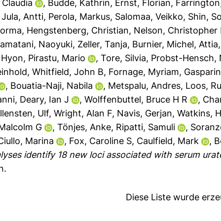
 Claudia
,
Budde, Kathrin
,
Ernst, Florian
,
Farrington
,
Jula, Antti
,
Perola, Markus
,
Salomaa, Veikko
,
Shin, S
 Jorma
,
Hengstenberg, Christian
,
Nelson, Christopher
amatani, Naoyuki
,
Zeller, Tanja
,
Burnier, Michel
,
Attia
, Hyon
,
Pirastu, Mario
,
Tore, Silvia
,
Probst-Hensch, 
einhold
,
Whitfield, John B
,
Fornage, Myriam
,
Gasparin
,
Bouatia-Naji, Nabila
,
Metspalu, Andres
,
Loos, Ru
anni
,
Deary, Ian J
,
Wolffenbuttel, Bruce H R
,
Cha
llensten, Ulf
,
Wright, Alan F
,
Navis, Gerjan
,
Watkins, 
 Malcolm G
,
Tönjes, Anke
,
Ripatti, Samuli
,
Soranz
Ciullo, Marina
,
Fox, Caroline S
,
Caulfield, Mark
,
B
ses identify 18 new loci associated with serum urat
n.
Diese Liste wurde erz