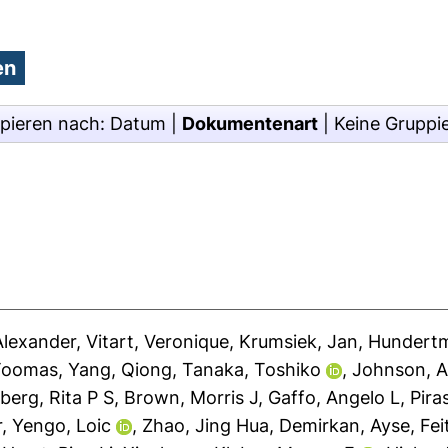
pieren nach:
Datum
|
Dokumentenart
|
Keine Gruppi
Alexander
,
Vitart, Veronique
,
Krumsiek, Jan
,
Hundertm
 Toomas
,
Yang, Qiong
,
Tanaka, Toshiko
,
Johnson, 
berg, Rita P S
,
Brown, Morris J
,
Gaffo, Angelo L
,
Pira
r
,
Yengo, Loic
,
Zhao, Jing Hua
,
Demirkan, Ayse
,
Fei