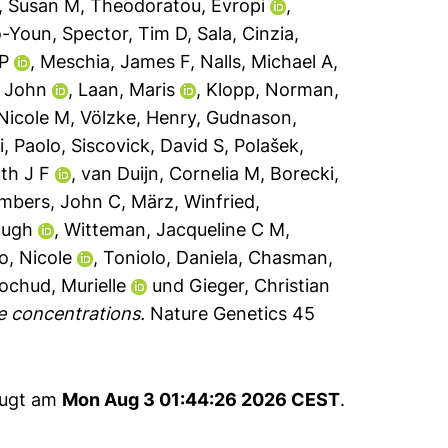
, Susan M
,
Theodoratou, Evropi
,
o-Youn
,
Spector, Tim D
,
Sala, Cinzia
,
 P
,
Meschia, James F
,
Nalls, Michael A
,
, John
,
Laan, Maris
,
Klopp, Norman
,
Nicole M
,
Völzke, Henry
,
Gudnason,
i, Paolo
,
Siscovick, David S
,
Polašek,
th J F
,
van Duijn, Cornelia M
,
Borecki,
mbers, John C
,
März, Winfried
,
Hugh
,
Witteman, Jacqueline C M
,
o, Nicole
,
Toniolo, Daniela
,
Chasman,
ochud, Murielle
und
Gieger, Christian
e concentrations.
Nature Genetics 45
eugt am
Mon Aug 3 01:44:26 2026 CEST
.