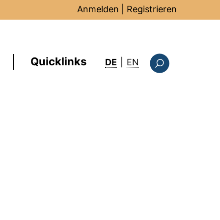
Anmelden
|
Registrieren
Quicklinks
: this page in Englis
DE
|
EN
Suchformular