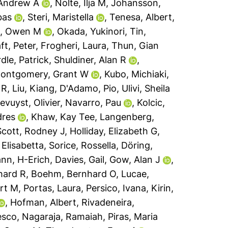
 Andrew A
,
Nolte, Ilja M
,
Johansson,
bas
,
Steri, Maristella
,
Tenesa, Albert
,
, Owen M
,
Okada, Yukinori
,
Tin,
ft, Peter
,
Frogheri, Laura
,
Thun, Gian
dle, Patrick
,
Shuldiner, Alan R
,
ontgomery, Grant W
,
Kubo, Michiaki
,
 R
,
Liu, Kiang
,
D'Adamo, Pio
,
Ulivi, Sheila
evuyst, Olivier
,
Navarro, Pau
,
Kolcic,
dres
,
Khaw, Kay Tee
,
Langenberg,
Scott, Rodney J
,
Holliday, Elizabeth G
,
 Elisabetta
,
Sorice, Rossella
,
Döring,
nn, H-Erich
,
Davies, Gail
,
Gow, Alan J
,
hard R
,
Boehm, Bernhard O
,
Lucae,
rt M
,
Portas, Laura
,
Persico, Ivana
,
Kirin,
,
Hofman, Albert
,
Rivadeneira,
esco
,
Nagaraja, Ramaiah
,
Piras, Maria