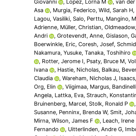
Giovanni
,
Lopez, Lorna M
,
van der
Asa
,
Murgia, Federico
,
Wild, Sarah H
Lagou, Vasiliki
,
Salo, Perttu
,
Mangino, 
Adrienne
,
Müller, Christian
,
Oldmeadow,
Andri
,
Grotevendt, Anne
,
Gislason, G
Boerwinkle, Eric
,
Coresh, Josef
,
Schmid
Nakamura, Yusuke
,
Tanaka, Toshihiro
,
Rotter, Jerome I
,
Psaty, Bruce M
,
Vol
Ivana
,
Hastie, Nicholas
,
Balkau, Bever
Claudia
,
Wareham, Nicholas J
,
Isaacs
Org, Elin
,
Viigimaa, Margus
,
Bandinell
Angela
,
Lattka, Eva
,
Strauch, Konstanti
Bruinenberg, Marcel
,
Stolk, Ronald P
Susanne
,
Penninx, Brenda W
,
Smit, Joh
Mirna
,
Wilson, James F
,
Leach, Irene
Fernando
,
Uitterlinden, Andre G
,
Imb