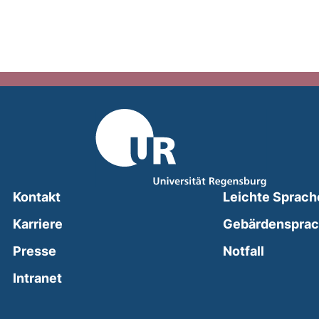
Kontakt
Leichte Sprach
Karriere
Gebärdenspra
(external
Presse
Notfall
(external link, opens in a new window)
Intranet