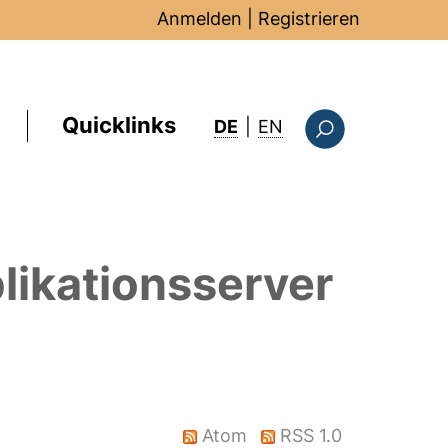
Anmelden
|
Registrieren
Quicklinks
: this page in Englis
DE
|
EN
Suchformular
likationsserver
Atom
RSS 1.0