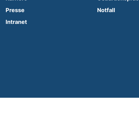
(external
Presse
Notfall
(external link, opens in a new window)
Intranet