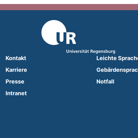
Kontakt
Leichte Sprach
Karriere
Gebärdenspra
(external
Presse
Notfall
(external link, opens in a new window)
Intranet