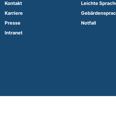
Kontakt
Leichte Sprach
Karriere
Gebärdenspra
(external
Presse
Notfall
(external link, opens in a new window)
Intranet