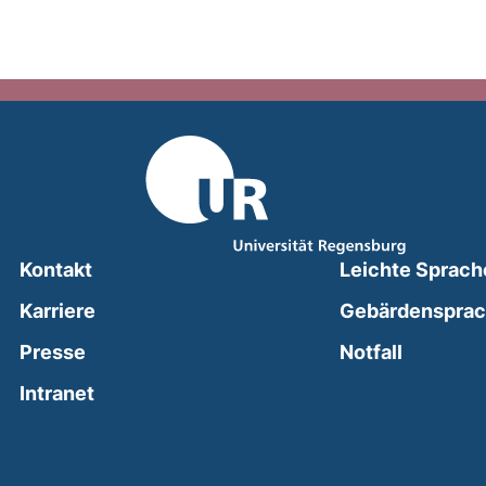
Kontakt
Leichte Sprach
Karriere
Gebärdenspra
(external
Presse
Notfall
(external link, opens in a new window)
Intranet