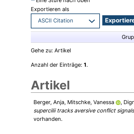
Eine Stufe nach oben
Exportieren als
Grup
Gehe zu:
Artikel
Anzahl der Einträge:
1
.
Artikel
Berger, Anja
,
Mitschke, Vanessa
,
Dig
supercilii tracks aversive conflict signal
vorhanden.