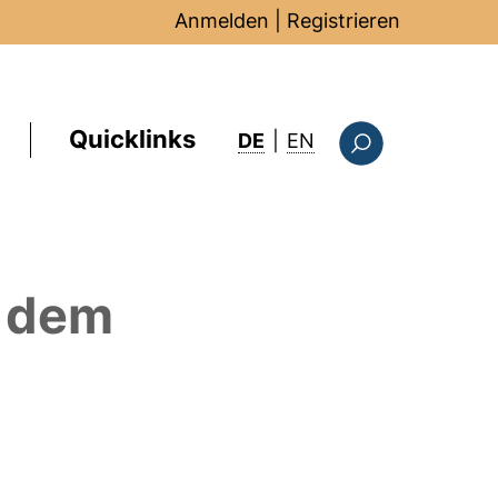
Anmelden
|
Registrieren
Quicklinks
: this page in Englis
DE
|
EN
Suchformular
 dem