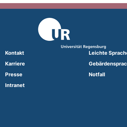
Kontakt
Leichte Sprach
Karriere
Gebärdenspra
(external
Presse
Notfall
(external link, opens in a new window)
Intranet