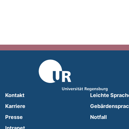
Kontakt
Leichte Sprach
Karriere
Gebärdenspra
(external
Presse
Notfall
(external link, opens in a new window)
Intranet