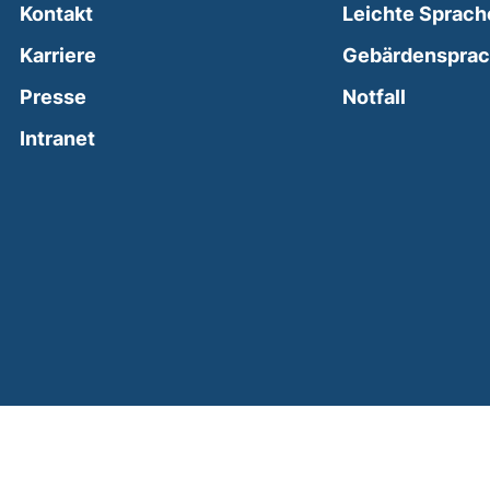
Kontakt
Leichte Sprach
Karriere
Gebärdenspra
(external
Presse
Notfall
(external link, opens in a new window)
Intranet