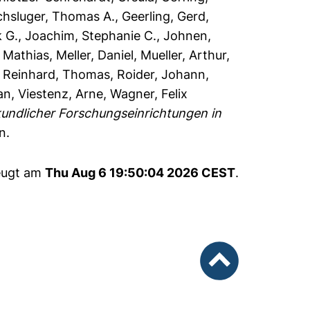
chsluger, Thomas A.
,
Geerling, Gerd
,
k G.
,
Joachim, Stephanie C.
,
Johnen,
, Mathias
,
Meller, Daniel
,
Mueller, Arthur
,
,
Reinhard, Thomas
,
Roider, Johann
,
an
,
Viestenz, Arne
,
Wagner, Felix
kundlicher Forschungseinrichtungen in
n.
zeugt am
Thu Aug 6 19:50:04 2026 CEST
.
nach oben