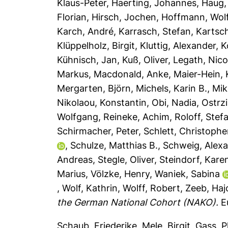
Klaus-Peter
,
Haerting, Johannes
,
Haug, 
Florian
,
Hirsch, Jochen
,
Hoffmann, Wol
Karch, André
,
Karrasch, Stefan
,
Kartsc
Klüppelholz, Birgit
,
Kluttig, Alexander
,
K
Kühnisch, Jan
,
Kuß, Oliver
,
Legath, Nico
Markus
,
Macdonald, Anke
,
Maier-Hein, 
Mergarten, Björn
,
Michels, Karin B.
,
Mik
Nikolaou, Konstantin
,
Obi, Nadia
,
Ostrzi
Wolfgang
,
Reineke, Achim
,
Roloff, Stef
Schirmacher, Peter
,
Schlett, Christophe
,
Schulze, Matthias B.
,
Schweig, Alex
Andreas
,
Stegle, Oliver
,
Steindorf, Kare
Marius
,
Völzke, Henry
,
Waniek, Sabina
,
Wolf, Kathrin
,
Wolff, Robert
,
Zeeb, Haj
the German National Cohort (NAKO).
Eu
Schaub, Friederike
,
Mele, Birgit
,
Gass, P