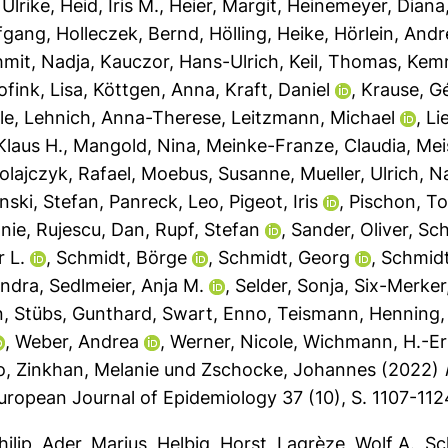
Ulrike
,
Heid, Iris M.
,
Heier, Margit
,
Heinemeyer, Diana
fgang
,
Holleczek, Bernd
,
Hölling, Heike
,
Hörlein, Andr
hmit, Nadja
,
Kauczor, Hans-Ulrich
,
Keil, Thomas
,
Kemm
ofink, Lisa
,
Köttgen, Anna
,
Kraft, Daniel
,
Krause, G
le
,
Lehnich, Anna-Therese
,
Leitzmann, Michael
,
Li
Klaus H.
,
Mangold, Nina
,
Meinke-Franze, Claudia
,
Mei
olajczyk, Rafael
,
Moebus, Susanne
,
Mueller, Ulrich
,
Na
nski, Stefan
,
Panreck, Leo
,
Pigeot, Iris
,
Pischon, To
anie
,
Rujescu, Dan
,
Rupf, Stefan
,
Sander, Oliver
,
Sch
r L.
,
Schmidt, Börge
,
Schmidt, Georg
,
Schmidt
andra
,
Sedlmeier, Anja M.
,
Selder, Sonja
,
Six-Merker,
n
,
Stübs, Gunthard
,
Swart, Enno
,
Teismann, Henning
,
Weber, Andrea
,
Werner, Nicole
,
Wichmann, H.-Er
o
,
Zinkhan, Melanie
und
Zschocke, Johannes
(2022)
ropean Journal of Epidemiology 37 (10), S. 1107-112
hilip
,
Ader, Marius
,
Helbig, Horst
,
Lagrèze, Wolf A.
,
Sc