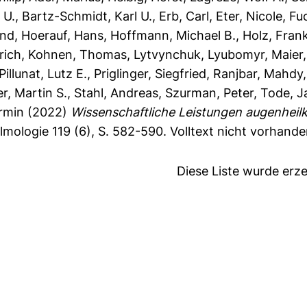
 U.
,
Bartz-Schmidt, Karl U.
,
Erb, Carl
,
Eter, Nicole
,
Fu
rnd
,
Hoerauf, Hans
,
Hoffmann, Michael B.
,
Holz, Fran
lrich
,
Kohnen, Thomas
,
Lytvynchuk, Lyubomyr
,
Maier
Pillunat, Lutz E.
,
Priglinger, Siegfried
,
Ranjbar, Mahdy
er, Martin S.
,
Stahl, Andreas
,
Szurman, Peter
,
Tode, J
rmin
(2022)
Wissenschaftliche Leistungen augenheil
mologie 119 (6), S. 582-590.
Volltext nicht vorhande
Diese Liste wurde er