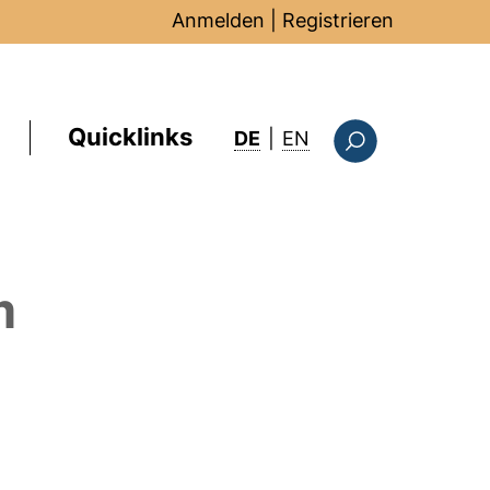
Anmelden
|
Registrieren
Quicklinks
: this page in Englis
DE
|
EN
Suchformular
m