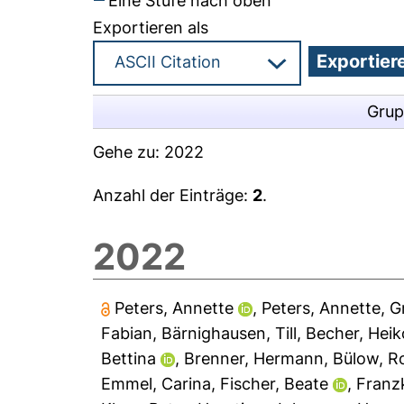
Eine Stufe nach oben
Exportieren als
Grup
Gehe zu:
2022
Anzahl der Einträge:
2
.
2022
Peters, Annette
,
Peters, Annette
,
G
Fabian
,
Bärnighausen, Till
,
Becher, Heik
Bettina
,
Brenner, Hermann
,
Bülow, R
Emmel, Carina
,
Fischer, Beate
,
Franz