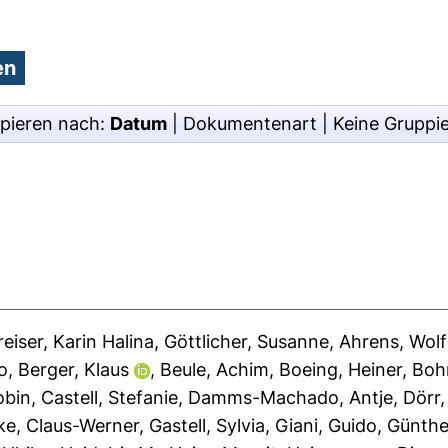
pieren nach:
Datum
|
Dokumentenart
|
Keine Gruppi
reiser, Karin Halina
,
Göttlicher, Susanne
,
Ahrens, Wol
o
,
Berger, Klaus
,
Beule, Achim
,
Boeing, Heiner
,
Boh
obin
,
Castell, Stefanie
,
Damms-Machado, Antje
,
Dörr
ke, Claus-Werner
,
Gastell, Sylvia
,
Giani, Guido
,
Günthe