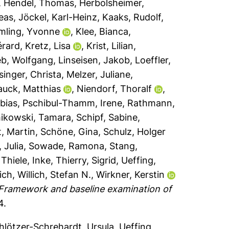
,
Hendel, Thomas
,
Herbolsheimer,
eas
,
Jöckel, Karl-Heinz
,
Kaaks, Rudolf
,
ling, Yvonne
,
Klee, Bianca
,
érard
,
Kretz, Lisa
,
Krist, Lilian
,
eb, Wolfgang
,
Linseisen, Jakob
,
Loeffler,
singer, Christa
,
Melzer, Juliane
,
uck, Matthias
,
Niendorf, Thoralf
,
bias
,
Pschibul-Thamm, Irene
,
Rathmann,
ikowski, Tamara
,
Schipf, Sabine
,
, Martin
,
Schöne, Gina
,
Schulz, Holger
 Julia
,
Sowade, Ramona
,
Stang,
,
Thiele, Inke
,
Thierry, Sigrid
,
Ueffing,
ich
,
Willich, Stefan N.
,
Wirkner, Kerstin
Framework and baseline examination of
4.
hlötzer-Schrehardt, Ursula
,
Ueffing,