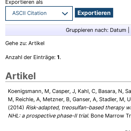
Exportieren als
Gruppieren nach:
Datum
|
Gehe zu:
Artikel
Anzahl der Einträge:
1
.
Artikel
Koenigsmann, M
,
Casper, J
,
Kahl, C
,
Basara, N
,
Sa
M
,
Reichle, A
,
Metzner, B
,
Ganser, A
,
Stadler, M
,
U
(2014)
Risk-adapted, treosulfan-based therapy wi
NHL: a prospective phase-II trial.
Bone Marrow Tra