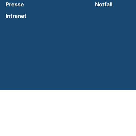
(external
Presse
Notfall
(external link, opens in a new window)
Intranet