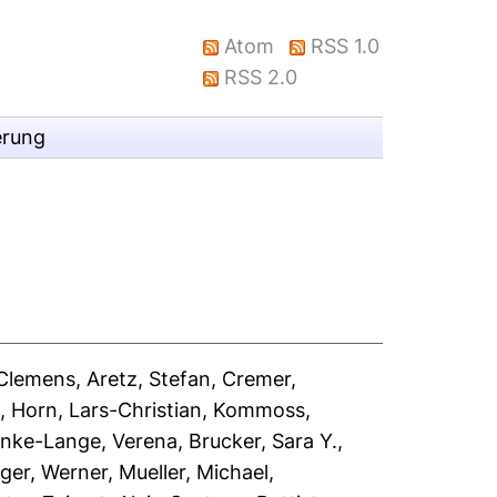
Atom
RSS 1.0
RSS 2.0
erung
 Clemens
,
Aretz, Stefan
,
Cremer,
.
,
Horn, Lars-Christian
,
Kommoss,
inke-Lange, Verena
,
Brucker, Sara Y.
,
ger, Werner
,
Mueller, Michael
,