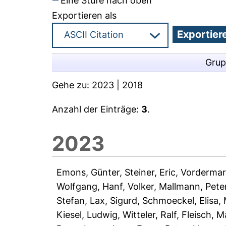
Eine Stufe nach oben
Exportieren als
Grup
Gehe zu:
2023
|
2018
Anzahl der Einträge:
3
.
2023
Emons, Günter
,
Steiner, Eric
,
Vordermar
Wolfgang
,
Hanf, Volker
,
Mallmann, Pete
Stefan
,
Lax, Sigurd
,
Schmoeckel, Elisa
,
Kiesel, Ludwig
,
Witteler, Ralf
,
Fleisch, M