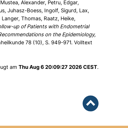
,
Mustea, Alexander
,
Petru, Edgar
,
us
,
Juhasz-Boess, Ingolf
,
Sigurd, Lax
,
,
Langer, Thomas
,
Raatz, Heike
,
ollow-up of Patients with Endometrial
h Recommendations on the Epidemiology,
heilkunde 78 (10), S. 949-971.
Volltext
zeugt am
Thu Aug 6 20:09:27 2026 CEST
.
nach oben