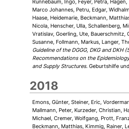
Runnebaum, Ingo
,
Feyer, Petra
,
Hagen, 
Marco Johannes
,
Petru, Edgar
,
Widhalm
Haase, Heidemarie
,
Beckmann, Matthia
Nicola
,
Henscher, Ulla
,
Schallenberg, Mi
Vratislav
,
Goerling, Ute
,
Bauerschmitz, 
Susanne
,
Follmann, Markus
,
Langer, T
Guideline of the DGGG, DKG and DKH (
Recommendations on the Epidemiology, 
and Supply Structures.
Geburtshilfe und
2018
Emons, Günter
,
Steiner, Eric
,
Vordermar
Mallmann, Peter
,
Kurzeder, Christian
,
Ha
Michael
,
Cremer, Wolfgang
,
Prott, Fran
Beckmann, Matthias
,
Kimmig, Rainer
,
L