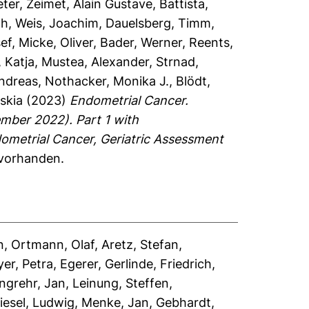
eter
,
Zeimet, Alain Gustave
,
Battista,
th
,
Weis, Joachim
,
Dauelsberg, Timm
,
ef
,
Micke, Oliver
,
Bader, Werner
,
Reents,
, Katja
,
Mustea, Alexander
,
Strnad,
Andreas
,
Nothacker, Monika J.
,
Blödt,
skia
(2023)
Endometrial Cancer.
ber 2022). Part 1 with
ometrial Cancer, Geriatric Assessment
 vorhanden.
n
,
Ortmann, Olaf
,
Aretz, Stefan
,
yer, Petra
,
Egerer, Gerlinde
,
Friedrich,
ngrehr, Jan
,
Leinung, Steffen
,
iesel, Ludwig
,
Menke, Jan
,
Gebhardt,