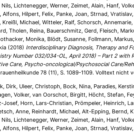
 Nils
,
Lichtenegger, Werner
,
Zeimet, Alain
,
Hanf, Volk
, Alfons
,
Hilpert, Felix
,
Panke, Joan
,
Strnad, Vratislav
,
Kreißl, Michael
,
Witteler, Ralf
,
Schorsch, Annemarie
ard
,
Tholen, Reina
,
Bauerschmitz, Gerd
,
Fleisch, Mark
othacker, Monika
,
Blödt, Susanne
,
Follmann, Markus
kia
(2018)
Interdisciplinary Diagnosis, Therapy and F
istry Number 032/034-OL, April 2018) – Part 2 wit
tive Care, Psycho-oncological/Psychosocial Care/Reha
rauenheilkunde 78 (11), S. 1089-1109.
Volltext nicht 
k, Dirk
,
Uleer, Christoph
,
Bock, Nina
,
Paradies, Kersti
gen, Volker
,
van Oorschot, Birgitt
,
Höcht, Stefan
,
Fe
z-Josef
,
Horn, Lars-Christian
,
Prömpeler, Heinrich
,
La
etsch, Anne
,
Reinhardt, Michael
,
Alt-Epping, Bernd
,
K
 Nils
,
Lichtenegger, Werner
,
Zeimet, Alain
,
Hanf, Volk
, Alfons
,
Hilpert, Felix
,
Panke, Joan
,
Strnad, Vratislav