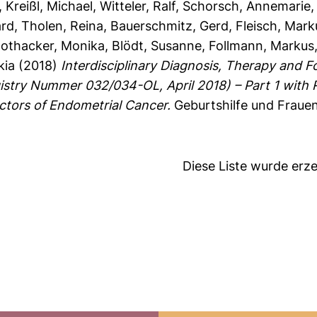
,
Kreißl, Michael
,
Witteler, Ralf
,
Schorsch, Annemarie
ard
,
Tholen, Reina
,
Bauerschmitz, Gerd
,
Fleisch, Mark
othacker, Monika
,
Blödt, Susanne
,
Follmann, Markus
kia
(2018)
Interdisciplinary Diagnosis, Therapy and F
istry Nummer 032/034-OL, April 2018) – Part 1 wit
ctors of Endometrial Cancer.
Geburtshilfe und Frauen
Diese Liste wurde er