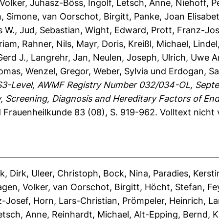
Volker
,
Juhasz-Böss, Ingolf
,
Letsch, Anne
,
Niehoff, P
, Simone
,
van Oorschot, Birgitt
,
Panke, Joan Elisabe
s W.
,
Jud, Sebastian
,
Wight, Edward
,
Prott, Franz-Jos
riam
,
Rahner, Nils
,
Mayr, Doris
,
Kreißl, Michael
,
Lindel
Gerd J.
,
Langrehr, Jan
,
Neulen, Joseph
,
Ulrich, Uwe 
homas
,
Wenzel, Gregor
,
Weber, Sylvia
und
Erdogan, Sa
S3-Level, AWMF Registry Number 032/034-OL, Septem
Screening, Diagnosis and Hereditary Factors of End
 Frauenheilkunde 83 (08), S. 919-962.
Volltext nicht
k, Dirk
,
Uleer, Christoph
,
Bock, Nina
,
Paradies, Kersti
gen, Volker
,
van Oorschot, Birgitt
,
Höcht, Stefan
,
Fe
z-Josef
,
Horn, Lars-Christian
,
Prömpeler, Heinrich
,
La
etsch, Anne
,
Reinhardt, Michael
,
Alt-Epping, Bernd
,
K