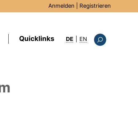
Anmelden
|
Registrieren
Quicklinks
: this page in Englis
DE
|
EN
Suchformular
em