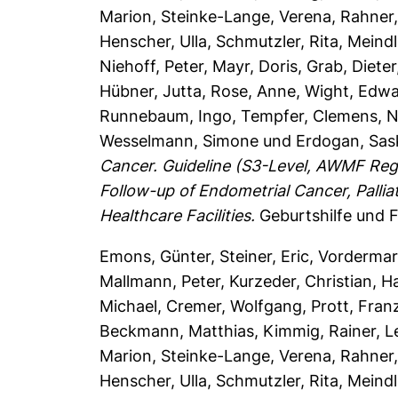
Marion
,
Steinke-Lange, Verena
,
Rahner,
Henscher, Ulla
,
Schmutzler, Rita
,
Meindl
Niehoff, Peter
,
Mayr, Doris
,
Grab, Dieter
Hübner, Jutta
,
Rose, Anne
,
Wight, Edw
Runnebaum, Ingo
,
Tempfer, Clemens
,
N
Wesselmann, Simone
und
Erdogan, Sas
Cancer. Guideline (S3-Level, AWMF Reg
Follow-up of Endometrial Cancer, Pallia
Healthcare Facilities.
Geburtshilfe und F
Emons, Günter
,
Steiner, Eric
,
Vordermar
Mallmann, Peter
,
Kurzeder, Christian
,
Ha
Michael
,
Cremer, Wolfgang
,
Prott, Fran
Beckmann, Matthias
,
Kimmig, Rainer
,
L
Marion
,
Steinke-Lange, Verena
,
Rahner,
Henscher, Ulla
,
Schmutzler, Rita
,
Meindl