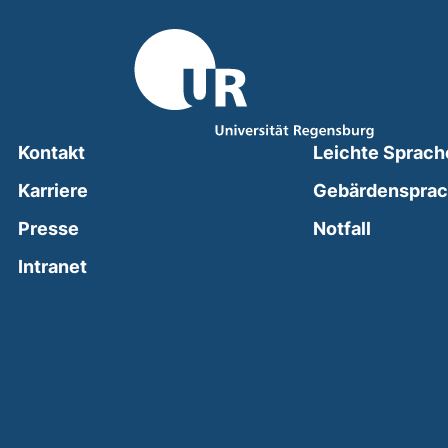
Kontakt
Leichte Sprach
Karriere
Gebärdenspra
(external
Presse
Notfall
(external link, opens in a new window)
Intranet