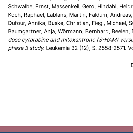
Schwalbe, Ernst
,
Massenkeil, Gero
,
Hindahl, Heid
Koch, Raphael
,
Lablans, Martin
,
Faldum, Andreas
Dufour, Annika
,
Buske, Christian
,
Fiegl, Michael
,
S
Baumgartner, Anja
,
Wörmann, Bernhard
,
Beelen, 
dose cytarabine and mitoxantrone (S-HAM) versu
phase 3 study.
Leukemia 32 (12), S. 2558-2571.
V