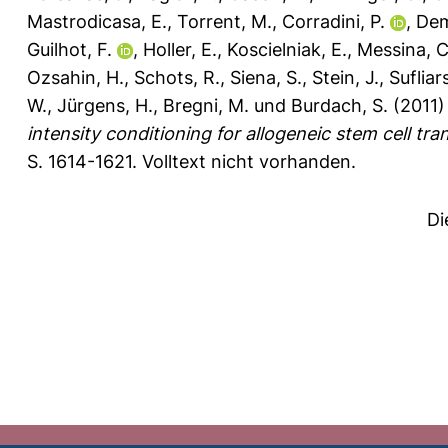
Mastrodicasa, E.
,
Torrent, M.
,
Corradini, P.
,
Dem
Guilhot, F.
,
Holler, E.
,
Koscielniak, E.
,
Messina, C
Ozsahin, H.
,
Schots, R.
,
Siena, S.
,
Stein, J.
,
Sufliar
W.
,
Jürgens, H.
,
Bregni, M.
und
Burdach, S.
(2011
intensity conditioning for allogeneic stem cell tr
S. 1614-1621.
Volltext nicht vorhanden.
Di