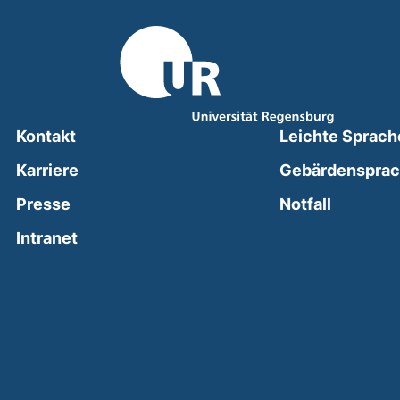
Kontakt
Leichte Sprach
Karriere
Gebärdenspra
(external
Presse
Notfall
(external link, opens in a new window)
Intranet