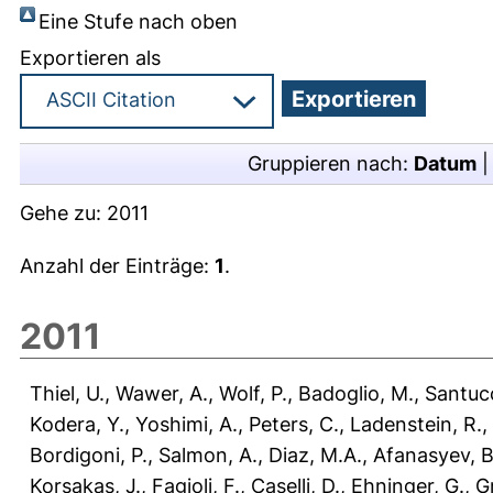
Eine Stufe nach oben
Exportieren als
Gruppieren nach:
Datum
Gehe zu:
2011
Anzahl der Einträge:
1
.
2011
Thiel, U.
,
Wawer, A.
,
Wolf, P.
,
Badoglio, M.
,
Santucc
Kodera, Y.
,
Yoshimi, A.
,
Peters, C.
,
Ladenstein, R.
,
Bordigoni, P.
,
Salmon, A.
,
Diaz, M.A.
,
Afanasyev, B
Korsakas, J.
,
Fagioli, F.
,
Caselli, D.
,
Ehninger, G.
,
G