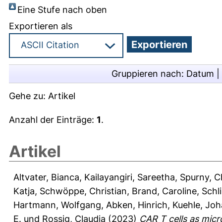
Eine Stufe nach oben
Exportieren als
Gruppieren nach:
Datum
|
Gehe zu:
Artikel
Anzahl der Einträge:
1
.
Artikel
Altvater, Bianca
,
Kailayangiri, Sareetha
,
Spurny, C
Katja
,
Schwöppe, Christian
,
Brand, Caroline
,
Schl
Hartmann, Wolfgang
,
Abken, Hinrich
,
Kuehle, Jo
E.
und
Rossig, Claudia
(2023)
CAR T cells as micr