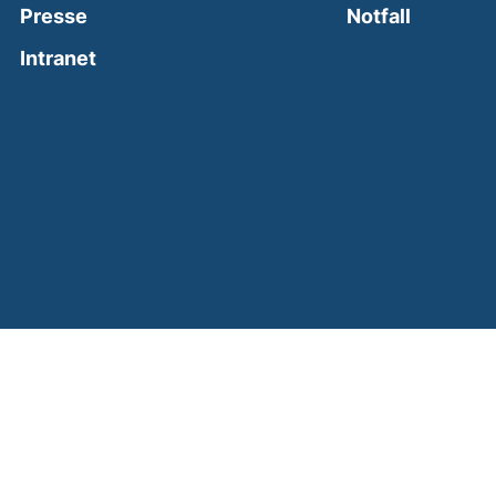
(external
Presse
Notfall
(external link, opens in a new window)
Intranet