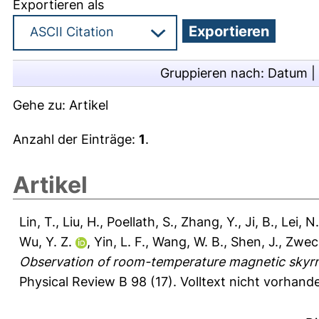
Exportieren als
Gruppieren nach:
Datum
|
Gehe zu:
Artikel
Anzahl der Einträge:
1
.
Artikel
Lin, T.
,
Liu, H.
,
Poellath, S.
,
Zhang, Y.
,
Ji, B.
,
Lei, N.
Wu, Y. Z.
,
Yin, L. F.
,
Wang, W. B.
,
Shen, J.
,
Zweck
Observation of room-temperature magnetic skyrmio
Physical Review B 98 (17).
Volltext nicht vorhand