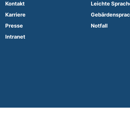
Kontakt
Leichte Sprach
Karriere
Gebärdenspra
(external
Presse
Notfall
(external link, opens in a new window)
Intranet