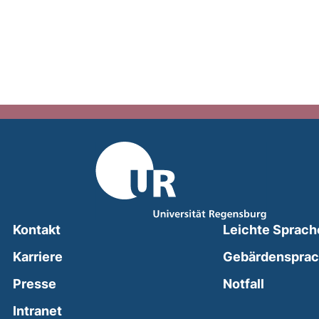
Kontakt
Leichte Sprach
Karriere
Gebärdenspra
(external
Presse
Notfall
(external link, opens in a new window)
Intranet