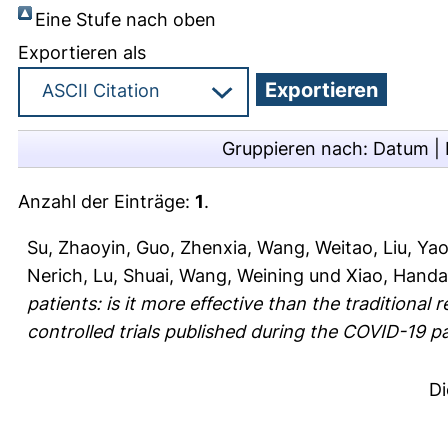
Eine Stufe nach oben
Exportieren als
Gruppieren nach:
Datum
|
Anzahl der Einträge:
1
.
Su, Zhaoyin
,
Guo, Zhenxia
,
Wang, Weitao
,
Liu, Ya
Nerich
,
Lu, Shuai
,
Wang, Weining
und
Xiao, Hand
patients: is it more effective than the traditiona
controlled trials published during the COVID-19 
Di