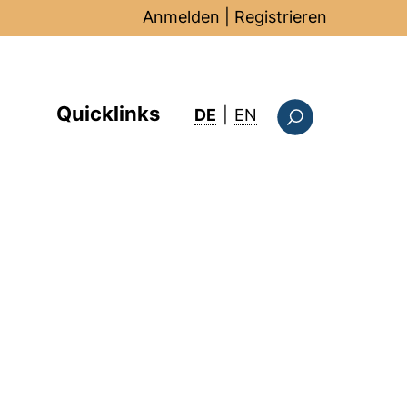
Anmelden
|
Registrieren
Quicklinks
: this page in Englis
DE
|
EN
Suchformular