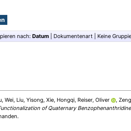
pieren nach:
Datum
|
Dokumentenart
|
Keine Gruppi
u, Wei
,
Liu, Yisong
,
Xie, Hongqi
,
Reiser, Oliver
,
Zeng
unctionalization of Quaternary Benzophenanthridine 
rhanden.