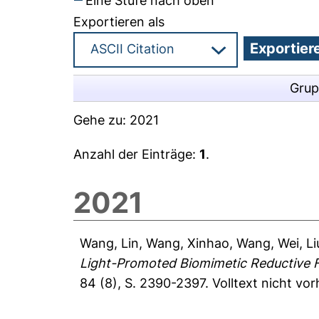
Eine Stufe nach oben
Exportieren als
Grup
Gehe zu:
2021
Anzahl der Einträge:
1
.
2021
Wang, Lin
,
Wang, Xinhao
,
Wang, Wei
,
Li
Light-Promoted Biomimetic Reductive F
84 (8), S. 2390-2397.
Volltext nicht vo