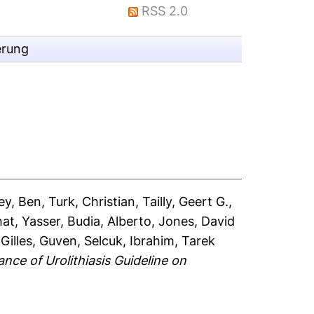
RSS 2.0
erung
ey, Ben
,
Turk, Christian
,
Tailly, Geert G.
,
at, Yasser
,
Budia, Alberto
,
Jones, David
Gilles
,
Guven, Selcuk
,
Ibrahim, Tarek
iance of Urolithiasis Guideline on