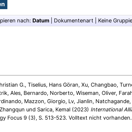
pieren nach:
Datum
|
Dokumentenart
|
Keine Gruppi
ristian G.
,
Tiselius, Hans Göran
,
Xu, Changbao
,
Turn
rik, Ales
,
Bernardo, Norberto
,
Wiseman, Oliver
,
Farah
rdinando
,
Mazzon, Giorgio
,
Lv, Jianlin
,
Natchagande, 
 Zhangqun
und
Sarica, Kemal
(2023)
International All
y Focus 9 (3), S. 513-523.
Volltext nicht vorhanden.