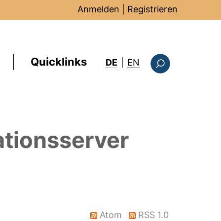
Anmelden
|
Registrieren
Quicklinks
: this page in Englis
DE
|
EN
Suchformular
ationsserver
Atom
RSS 1.0