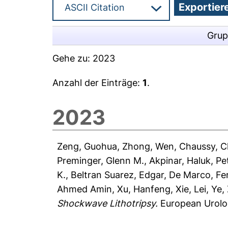
Grup
Gehe zu:
2023
Anzahl der Einträge:
1
.
2023
Zeng, Guohua
,
Zhong, Wen
,
Chaussy, Ch
Preminger, Glenn M.
,
Akpinar, Haluk
,
Pet
K.
,
Beltran Suarez, Edgar
,
De Marco, Fe
Ahmed Amin
,
Xu, Hanfeng
,
Xie, Lei
,
Ye,
Shockwave Lithotripsy.
European Urolog