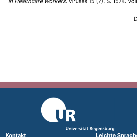
in Healthcare Workers.
Viruses 15 (7), S. 1574.
Vol
D
Kontakt
Leichte Sprach