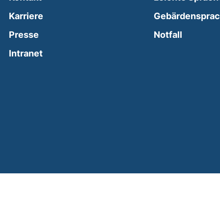
Karriere
Gebärdenspra
(external
Presse
Notfall
(external link, opens in a new window)
Intranet