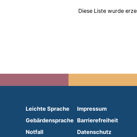
Diese Liste wurde erz
(external link, opens in 
Leichte Sprache
Impressum
(external link, opens i
Gebärdensprache
Barrierefreiheit
(external link, opens in a new wind
Notfall
Datenschutz