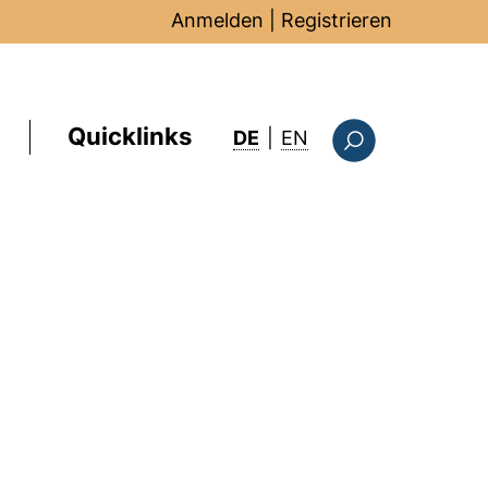
Anmelden
|
Registrieren
Quicklinks
: this page in Englis
DE
|
EN
Suchformular