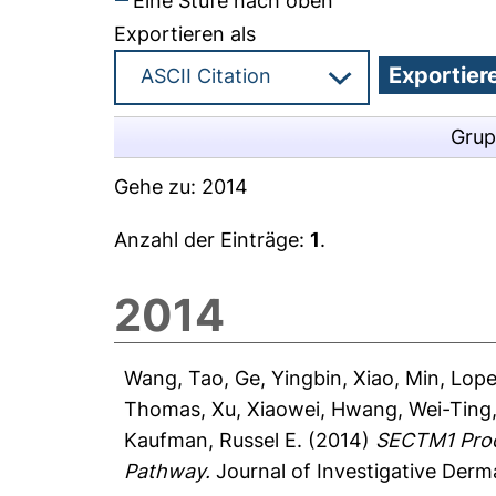
Eine Stufe nach oben
Exportieren als
Grup
Gehe zu:
2014
Anzahl der Einträge:
1
.
2014
Wang, Tao
,
Ge, Yingbin
,
Xiao, Min
,
Lope
Thomas
,
Xu, Xiaowei
,
Hwang, Wei-Ting
Kaufman, Russel E.
(2014)
SECTM1 Prod
Pathway.
Journal of Investigative Derm