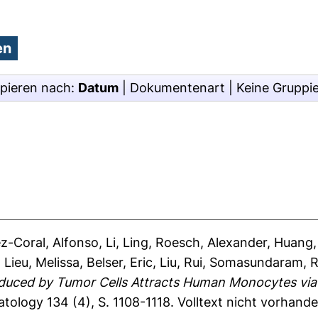
pieren nach:
Datum
|
Dokumentenart
|
Keine Gruppi
z-Coral, Alfonso
,
Li, Ling
,
Roesch, Alexander
,
Huang,
,
Lieu, Melissa
,
Belser, Eric
,
Liu, Rui
,
Somasundaram, R
uced by Tumor Cells Attracts Human Monocytes via 
atology 134 (4), S. 1108-1118.
Volltext nicht vorhande