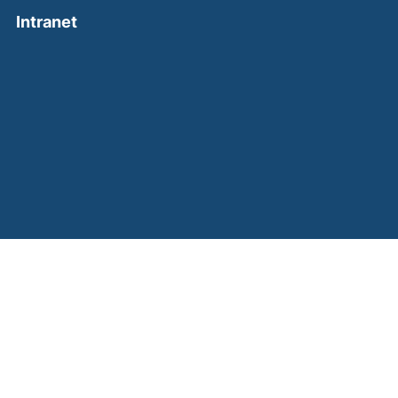
(external link, opens in a new window)
Intranet