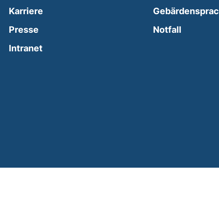
Karriere
Gebärdenspra
(external
Presse
Notfall
(external link, opens in a new window)
Intranet