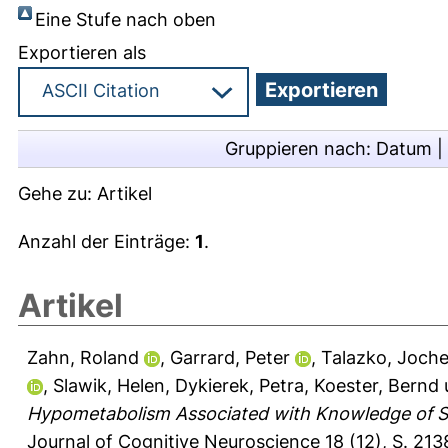
Eine Stufe nach oben
Exportieren als
Gruppieren nach:
Datum
|
Gehe zu:
Artikel
Anzahl der Einträge:
1
.
Artikel
Zahn, Roland
,
Garrard, Peter
,
Talazko, Joch
,
Slawik, Helen
,
Dykierek, Petra
,
Koester, Bernd
Hypometabolism Associated with Knowledge of Se
Journal of Cognitive Neuroscience 18 (12), S. 213