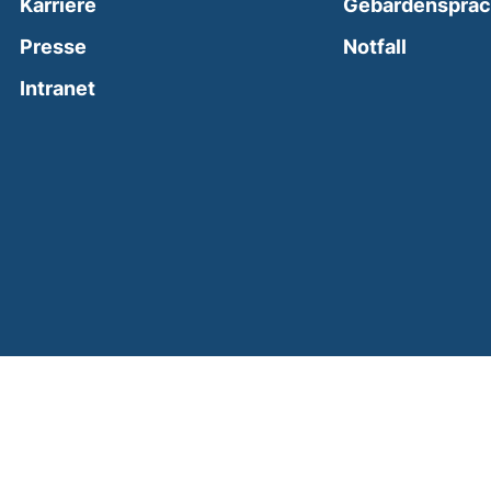
Karriere
Gebärdenspra
(external
Presse
Notfall
(external link, opens in a new window)
Intranet