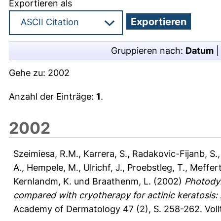
Exportieren als
Gruppieren nach:
Datum
Gehe zu:
2002
Anzahl der Einträge:
1
.
2002
Szeimiesa, R.M.
,
Karrera, S.
,
Radakovic-Fijanb, S.
A.
,
Hempele, M.
,
Ulrichf, J.
,
Proebstleg, T.
,
Meffert
Kernlandm, K.
und
Braathenm, L.
(2002)
Photodyn
compared with cryotherapy for actinic keratosis:
Academy of Dermatology 47 (2), S. 258-262.
Vol