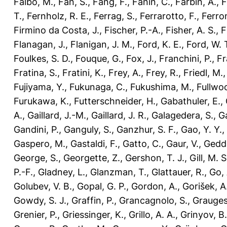
Falbo, M.
,
Fan, S.
,
Fang, F.
,
Fanin, C.
,
Farbin, A.
,
F
T.
,
Fernholz, R. E.
,
Ferrag, S.
,
Ferrarotto, F.
,
Ferron
Firmino da Costa, J.
,
Fischer, P.-A.
,
Fisher, A. S.
,
F
Flanagan, J.
,
Flanigan, J. M.
,
Ford, K. E.
,
Ford, W. 
Foulkes, S. D.
,
Fouque, G.
,
Fox, J.
,
Franchini, P.
,
Fr
Fratina, S.
,
Fratini, K.
,
Frey, A.
,
Frey, R.
,
Friedl, M.
Fujiyama, Y.
,
Fukunaga, C.
,
Fukushima, M.
,
Fullwoo
Furukawa, K.
,
Futterschneider, H.
,
Gabathuler, E.
,
A.
,
Gaillard, J.-M.
,
Gaillard, J. R.
,
Galagedera, S.
,
Ga
Gandini, P.
,
Ganguly, S.
,
Ganzhur, S. F.
,
Gao, Y. Y.
,
Gaspero, M.
,
Gastaldi, F.
,
Gatto, C.
,
Gaur, V.
,
Gedde
George, S.
,
Georgette, Z.
,
Gershon, T. J.
,
Gill, M. S
P.-F.
,
Gladney, L.
,
Glanzman, T.
,
Glattauer, R.
,
Go, 
Golubev, V. B.
,
Gopal, G. P.
,
Gordon, A.
,
Gorišek, A
Gowdy, S. J.
,
Graffin, P.
,
Grancagnolo, S.
,
Grauges
Grenier, P.
,
Griessinger, K.
,
Grillo, A. A.
,
Grinyov, B.