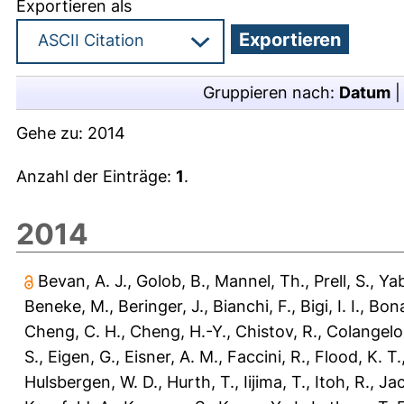
Exportieren als
Gruppieren nach:
Datum
Gehe zu:
2014
Anzahl der Einträge:
1
.
2014
Bevan, A. J.
,
Golob, B.
,
Mannel, Th.
,
Prell, S.
,
Yab
Beneke, M.
,
Beringer, J.
,
Bianchi, F.
,
Bigi, I. I.
,
Bona
Cheng, C. H.
,
Cheng, H.-Y.
,
Chistov, R.
,
Colangelo,
S.
,
Eigen, G.
,
Eisner, A. M.
,
Faccini, R.
,
Flood, K. T.
Hulsbergen, W. D.
,
Hurth, T.
,
Iijima, T.
,
Itoh, R.
,
Jac