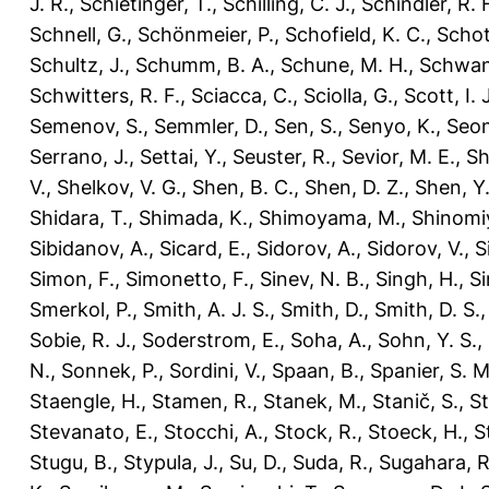
J. R.
,
Schietinger, T.
,
Schilling, C. J.
,
Schindler, R. 
Schnell, G.
,
Schönmeier, P.
,
Schofield, K. C.
,
Schot
Schultz, J.
,
Schumm, B. A.
,
Schune, M. H.
,
Schwan
Schwitters, R. F.
,
Sciacca, C.
,
Sciolla, G.
,
Scott, I. J
Semenov, S.
,
Semmler, D.
,
Sen, S.
,
Senyo, K.
,
Seon
Serrano, J.
,
Settai, Y.
,
Seuster, R.
,
Sevior, M. E.
,
Sh
V.
,
Shelkov, V. G.
,
Shen, B. C.
,
Shen, D. Z.
,
Shen, Y.
Shidara, T.
,
Shimada, K.
,
Shimoyama, M.
,
Shinomiy
Sibidanov, A.
,
Sicard, E.
,
Sidorov, A.
,
Sidorov, V.
,
S
Simon, F.
,
Simonetto, F.
,
Sinev, N. B.
,
Singh, H.
,
Si
Smerkol, P.
,
Smith, A. J. S.
,
Smith, D.
,
Smith, D. S.
Sobie, R. J.
,
Soderstrom, E.
,
Soha, A.
,
Sohn, Y. S.
,
N.
,
Sonnek, P.
,
Sordini, V.
,
Spaan, B.
,
Spanier, S. M
Staengle, H.
,
Stamen, R.
,
Stanek, M.
,
Stanič, S.
,
St
Stevanato, E.
,
Stocchi, A.
,
Stock, R.
,
Stoeck, H.
,
S
Stugu, B.
,
Stypula, J.
,
Su, D.
,
Suda, R.
,
Sugahara, R