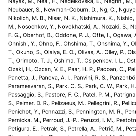
Nayak, M.
,
Neal, H.
,
Nedelkovska, E.
,
Negrini, M.
,
Neubauer, S.
,
Newman-Coburn, D.
,
Ng, C.
,
Nguyen
Nikolich, M. B.
,
Nisar, N. K.
,
Nishimura, K.
,
Nishio, 
M.
,
Nosochkov, Y.
,
Novokhatski, A.
,
Nozaki, S.
,
No
F. G.
,
Oberhof, B.
,
Oddone, P. J.
,
Ofte, I.
,
Ogawa, 
Ohnishi, Y.
,
Ohno, F.
,
Ohshima, T.
,
Ohshima, Y.
,
O
T.
,
Okuno, S.
,
Olaiya, E. O.
,
Olivas, A.
,
Olley, P.
,
Ols
T.
,
Orimoto, T. J.
,
Oshima, T.
,
Osipenkov, I. L.
,
Ost
Ozaki, H.
,
Ozcan, V. E.
,
Paar, H. P.
,
Padoan, C.
,
Pai
Panetta, J.
,
Panova, A. I.
,
Panvini, R. S.
,
Panzenböc
Paramesvaran, S.
,
Park, C. S.
,
Park, C. W.
,
Park, H.
Passaggio, S.
,
Pastore, F. C.
,
Patel, P. M.
,
Patrigna
S.
,
Peimer, D. R.
,
Pelizaeus, M.
,
Pellegrini, R.
,
Pellic
Penichot, Y.
,
Pennazzi, S.
,
Pennington, M. R.
,
Penn
Pernicka, M.
,
Perroud, J.-P.
,
Peruzzi, I. M.
,
Pestotn
Petigura, E.
,
Petrak, S.
,
Petrella, A.
,
Petrič, M.
,
Petz