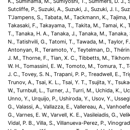
K.
,
Sumihama, M.
,
Sumiyoshi, T.
,
Summers, D. J.
,
Sutcliffe, P.
,
Suzuki, A.
,
Suzuki, J.
,
Suzuki, J. I.
,
Suz
T’Jampens, S.
,
Tabata, M.
,
Tackmann, K.
,
Tajima, 
Takasaki, F.
,
Takayama, T.
,
Takita, M.
,
Tamai, K.
,
T.
,
Tanaka, H. A.
,
Tanaka, J.
,
Tanaka, M.
,
Tanaka, 
N.
,
Tatishvili, G.
,
Tatomi, T.
,
Tawada, M.
,
Taylor, F.
Antonyan, R.
,
Teramoto, Y.
,
Teytelman, D.
,
Thérin
J. M.
,
Thorne, F.
,
Tian, X. C.
,
Tibbetts, M.
,
Tikhomi
W. H.
,
Tomassini, E. W.
,
Tomoto, M.
,
Tomura, T.
,
T
J. C.
,
Tovey, S. N.
,
Trapani, P. P.
,
Treadwell, E.
,
Tri
Trunov, A.
,
Tsai, K. L.
,
Tsai, Y. T.
,
Tsujita, Y.
,
Tsuka
W.
,
Turnbull, L.
,
Turner, J.
,
Turri, M.
,
Uchida, K.
,
Uc
Unno, Y.
,
Urquijo, P.
,
Ushiroda, Y.
,
Usov, Y.
,
Ussegl
G.
,
Valassi, A.
,
Vallazza, E.
,
Vallereau, A.
,
Vanhoefer
G.
,
Varnes, E. W.
,
Varvell, K. E.
,
Vasileiadis, G.
,
Veli
Vidal, P. B.
,
Villa, S.
,
Villanueva-Perez, P.
,
Vinograd,