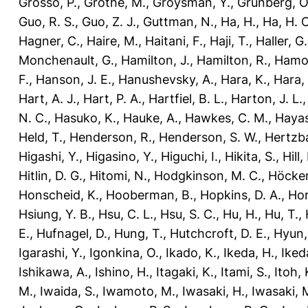
Grosso, P.
,
Grothe, M.
,
Groysman, Y.
,
Grünberg, O
Guo, R. S.
,
Guo, Z. J.
,
Guttman, N.
,
Ha, H.
,
Ha, H. C
Hagner, C.
,
Haire, M.
,
Haitani, F.
,
Haji, T.
,
Haller, G.
Monchenault, G.
,
Hamilton, J.
,
Hamilton, R.
,
Hamo
F.
,
Hanson, J. E.
,
Hanushevsky, A.
,
Hara, K.
,
Hara, 
Hart, A. J.
,
Hart, P. A.
,
Hartfiel, B. L.
,
Harton, J. L.
N. C.
,
Hasuko, K.
,
Hauke, A.
,
Hawkes, C. M.
,
Hayas
Held, T.
,
Henderson, R.
,
Henderson, S. W.
,
Hertzba
Higashi, Y.
,
Higasino, Y.
,
Higuchi, I.
,
Hikita, S.
,
Hill,
Hitlin, D. G.
,
Hitomi, N.
,
Hodgkinson, M. C.
,
Höcker
Honscheid, K.
,
Hooberman, B.
,
Hopkins, D. A.
,
Hori
Hsiung, Y. B.
,
Hsu, C. L.
,
Hsu, S. C.
,
Hu, H.
,
Hu, T.
,
E.
,
Hufnagel, D.
,
Hung, T.
,
Hutchcroft, D. E.
,
Hyun, 
Igarashi, Y.
,
Igonkina, O.
,
Ikado, K.
,
Ikeda, H.
,
Iked
Ishikawa, A.
,
Ishino, H.
,
Itagaki, K.
,
Itami, S.
,
Itoh, 
M.
,
Iwaida, S.
,
Iwamoto, M.
,
Iwasaki, H.
,
Iwasaki, 