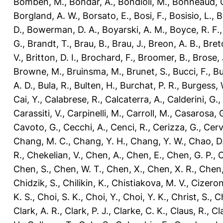
Bomben, M.
,
Bondar, A.
,
Bondioli, M.
,
Bonneaud, G
Borgland, A. W.
,
Borsato, E.
,
Bosi, F.
,
Bosisio, L.
,
B
D.
,
Bowerman, D. A.
,
Boyarski, A. M.
,
Boyce, R. F.
G.
,
Brandt, T.
,
Brau, B.
,
Brau, J.
,
Breon, A. B.
,
Bret
V.
,
Britton, D. I.
,
Brochard, F.
,
Broomer, B.
,
Brose, 
Browne, M.
,
Bruinsma, M.
,
Brunet, S.
,
Bucci, F.
,
Bu
A. D.
,
Bula, R.
,
Bulten, H.
,
Burchat, P. R.
,
Burgess, 
Cai, Y.
,
Calabrese, R.
,
Calcaterra, A.
,
Calderini, G.
,
Carassiti, V.
,
Carpinelli, M.
,
Carroll, M.
,
Casarosa, 
Cavoto, G.
,
Cecchi, A.
,
Cenci, R.
,
Cerizza, G.
,
Cerve
Chang, M. C.
,
Chang, Y. H.
,
Chang, Y. W.
,
Chao, D.
R.
,
Chekelian, V.
,
Chen, A.
,
Chen, E.
,
Chen, G. P.
,
C
Chen, S.
,
Chen, W. T.
,
Chen, X.
,
Chen, X. R.
,
Chen,
Chidzik, S.
,
Chilikin, K.
,
Chistiakova, M. V.
,
Cizeron
K. S.
,
Choi, S. K.
,
Choi, Y.
,
Choi, Y. K.
,
Christ, S.
,
Ch
Clark, A. R.
,
Clark, P. J.
,
Clarke, C. K.
,
Claus, R.
,
Cl