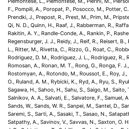
Piemontese, L.
,
Piemontese, M.
,
Pierini, M.
,
Pierso
F.
,
Pompili, A.
,
Poropat, P.
,
Posocco, M.
,
Potter, C.
Prendki, J.
,
Prepost, R.
,
Prest, M.
,
Prim, M.
,
Pripst
Qi, N. D.
,
Quinn, H.
,
Raaf, J.
,
Rabberman, R.
,
Raffae
Rakitin, A. Y.
,
Randle-Conde, A.
,
Rankin, P.
,
Rashev
Regensburger, J. J.
,
Reidy, J.
,
Reif, R.
,
Reisert, B.
,
L.
,
Ritter, M.
,
Rivetta, C.
,
Rizzo, G.
,
Roat, C.
,
Robbe
Rodriguez, D. M.
,
Rodriguez, J. L.
,
Rodriguez, R.
,
R
Romosan, A.
,
Ronan, M. T.
,
Rong, G.
,
Ronga, F. J.
Rostomyan, A.
,
Rotondo, M.
,
Roussot, E.
,
Roy, J.
,
O.
,
Ruland, A. M.
,
Rybicki, K.
,
Ryd, A.
,
Ryu, S.
,
Ryuk
Sagawa, H.
,
Sahoo, H.
,
Sahu, S.
,
Saigo, M.
,
Saito, 
Salnikov, A. A.
,
Salvati, E.
,
Salvatore, F.
,
Samuel, A
Sands, W.
,
Sands, W. R.
,
Sanpei, M.
,
Santel, D.
,
San
Saremi, S.
,
Sarti, A.
,
Sasaki, T.
,
Sasao, N.
,
Satapat
Satpathy, A.
,
Savinov, V.
,
Savvas, N.
,
Saxton, O. H