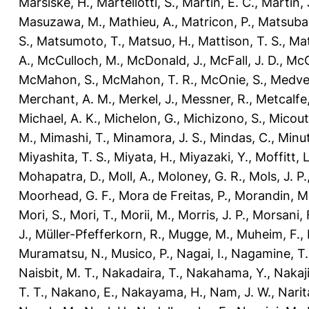
Marsiske, H.
,
Martellotti, S.
,
Martin, E. C.
,
Martin, 
Masuzawa, M.
,
Mathieu, A.
,
Matricon, P.
,
Matsubar
S.
,
Matsumoto, T.
,
Matsuo, H.
,
Mattison, T. S.
,
Mat
A.
,
McCulloch, M.
,
McDonald, J.
,
McFall, J. D.
,
McG
McMahon, S.
,
McMahon, T. R.
,
McOnie, S.
,
Medve
Merchant, A. M.
,
Merkel, J.
,
Messner, R.
,
Metcalfe,
Michael, A. K.
,
Michelon, G.
,
Michizono, S.
,
Micout
M.
,
Mimashi, T.
,
Minamora, J. S.
,
Mindas, C.
,
Minut
Miyashita, T. S.
,
Miyata, H.
,
Miyazaki, Y.
,
Moffitt, L
Mohapatra, D.
,
Moll, A.
,
Moloney, G. R.
,
Mols, J. P.
Moorhead, G. F.
,
Mora de Freitas, P.
,
Morandin, M
Mori, S.
,
Mori, T.
,
Morii, M.
,
Morris, J. P.
,
Morsani, 
J.
,
Müller-Pfefferkorn, R.
,
Mugge, M.
,
Muheim, F.
,
Muramatsu, N.
,
Musico, P.
,
Nagai, I.
,
Nagamine, T.
Naisbit, M. T.
,
Nakadaira, T.
,
Nakahama, Y.
,
Nakaj
T. T.
,
Nakano, E.
,
Nakayama, H.
,
Nam, J. W.
,
Narit