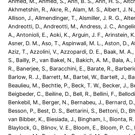
Ahmed, M.
,
Ahmed, S.
,
Ahn, B. S.
,
Ahn, H. S.
,
Aitch
Akhmetshin, R.
,
Akre, R.
,
Alam, M. S.
,
Albert, J. N.
Allison, J.
,
Allmendinger, T.
,
Alsmiller, J. R. G.
,
Alte
Andreotti, D.
,
Andreotti, M.
,
Andress, J. C.
,
Angelin
A.
,
Antonioli, E.
,
Aoki, K.
,
Arguin, J. F.
,
Arinstein, K
Asner, D. M.
,
Aso, T.
,
Aspinwall, M. L.
,
Aston, D.
,
A
Aziz, T.
,
Azzolini, V.
,
Azzopardi, D. E.
,
Baak, M. A.
S.
,
Bailly, P.
,
van Bakel, N.
,
Bakich, A. M.
,
Bala, A.
,
R.
,
Banerjee, S.
,
Baracchini, E.
,
Barate, R.
,
Barberio
Barlow, R. J.
,
Barrett, M.
,
Bartel, W.
,
Bartelt, J.
,
Ba
Beaulieu, M.
,
Bechtle, P.
,
Beck, T. W.
,
Becker, J.
,
Be
Beigbeder, C.
,
Beiline, D.
,
Bell, R.
,
Bellini, F.
,
Bellodi
Benkebil, M.
,
Berger, N.
,
Bernabeu, J.
,
Bernard, D.
Besson, P.
,
Best, D. S.
,
Bettarini, S.
,
Bettoni, D.
,
Bh
van Bibber, K.
,
Biesiada, J.
,
Bingham, I.
,
Bionta, R.
Blaylock, G.
,
Blinov, V. E.
,
Bloom, E.
,
Bloom, P. C.
,