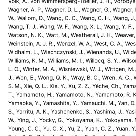
Volk, A.
,
von Wimmersperg-Toeller, J. H.
,
Vorobyev
Wagner, A. P.
,
Wagner, D. L.
,
Wagner, G.
,
Wagner, 
W.
,
Wallom, D.
,
Wang, C. C.
,
Wang, C. H.
,
Wang, J.
Wang, T. J.
,
Wang, W. F.
,
Wang, X. L.
,
Wang, Y. F.
,
Watson, N. K.
,
Watt, M.
,
Weatherall, J. H.
,
Weaver,
Weinstein, A. J. R.
,
Wenzel, W. A.
,
West, C. A.
,
West
Widhalm, L.
,
Wiechczynski, J.
,
Wienands, U.
,
Wilde
Williams, K. M.
,
Williams, M. I.
,
Willocq, S. Y.
,
Wilson
L. O.
,
Winter, M. A.
,
Wisniewski, W. J.
,
Wittgen, M.
J.
,
Won, E.
,
Wong, Q. K.
,
Wray, B. C.
,
Wren, A. C.
,
S. M.
,
Xie, Q. L.
,
Xie, Y.
,
Xu, Z. Z.
,
Yéche, Ch.
,
Yama
T.
,
Yamamoto, H.
,
Yamamoto, N.
,
Yamamoto, R. K
Yamaoka, Y.
,
Yamashita, Y.
,
Yamauchi, M.
,
Yan, D.
S.
,
Yarritu, A. K.
,
Yashchenko, S.
,
Yashima, J.
,
Yasi
W.
,
Ying, J.
,
Yocky, G.
,
Yokoyama, K.
,
Yokoyama, 
Young, C. C.
,
Yu, C. X.
,
Yu, Z.
,
Yuan, C. Z.
,
Yuan, Y