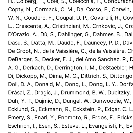
H.
,
Colberg, T.
,
Cole, S.
,
Colecchia, F.
,
Condurache
Copty, N.
,
Cormack, C. M.
,
Dal Corso, F.
,
Corwin, 
W. N.
,
Couderc, F.
,
Coupal, D. P.
,
Covarelli, R.
,
Cow
L.
,
Crescente, A.
,
Cristinziani, M.
,
Crnkovic, J.
,
Cro
D’Orazio, A.
,
Dû, S.
,
Dahlinger, G.
,
Dahmes, B.
,
Dal
Dasu, S.
,
Datta, M.
,
Daudo, F.
,
Dauncey, P. D.
,
Davi
De Groot, N.
,
de la Vaissière, C.
,
de la Vaissière, C
DeBarger, S.
,
Decker, F. J.
,
del Amo Sanchez, P.
,
D
A. G.
,
Derkach, D.
,
Derrington, I. M.
,
DeStaebler, H
Di
,
Dickopp, M.
,
Dima, M. O.
,
Dittrich, S.
,
Dittongo,
Doll, D. A.
,
Donald, M.
,
Dong, L.
,
Dong, L. Y.
,
Dorfa
Drásal, Z.
,
Dragic, J.
,
Drummond, B. W.
,
Dubitzky, 
Duh, Y. T.
,
Dujmic, D.
,
Dungel, W.
,
Dunwoodie, W.
,
Ecklund, S.
,
Eckmann, R.
,
Eckstein, P.
,
Edgar, C. L
Emery, S.
,
Enari, Y.
,
Enomoto, R.
,
Erdos, E.
,
Ericks
Eschrich, I.
,
Esen, S.
,
Esteve, L.
,
Evangelisti, F.
,
Ev