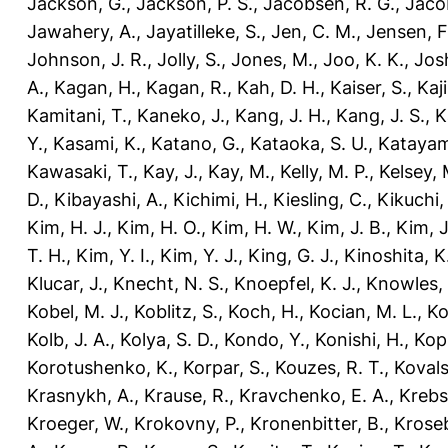
Jackson, G.
,
Jackson, P. S.
,
Jacobsen, R. G.
,
Jaco
Jawahery, A.
,
Jayatilleke, S.
,
Jen, C. M.
,
Jensen, F
Johnson, J. R.
,
Jolly, S.
,
Jones, M.
,
Joo, K. K.
,
Josh
A.
,
Kagan, H.
,
Kagan, R.
,
Kah, D. H.
,
Kaiser, S.
,
Kaji
Kamitani, T.
,
Kaneko, J.
,
Kang, J. H.
,
Kang, J. S.
,
K
Y.
,
Kasami, K.
,
Katano, G.
,
Kataoka, S. U.
,
Katayam
Kawasaki, T.
,
Kay, J.
,
Kay, M.
,
Kelly, M. P.
,
Kelsey, 
D.
,
Kibayashi, A.
,
Kichimi, H.
,
Kiesling, C.
,
Kikuchi,
Kim, H. J.
,
Kim, H. O.
,
Kim, H. W.
,
Kim, J. B.
,
Kim, J
T. H.
,
Kim, Y. I.
,
Kim, Y. J.
,
King, G. J.
,
Kinoshita, K
Klucar, J.
,
Knecht, N. S.
,
Knoepfel, K. J.
,
Knowles, 
Kobel, M. J.
,
Koblitz, S.
,
Koch, H.
,
Kocian, M. L.
,
Ko
Kolb, J. A.
,
Kolya, S. D.
,
Kondo, Y.
,
Konishi, H.
,
Kop
Korotushenko, K.
,
Korpar, S.
,
Kouzes, R. T.
,
Kovals
Krasnykh, A.
,
Krause, R.
,
Kravchenko, E. A.
,
Krebs,
Kroeger, W.
,
Krokovny, P.
,
Kronenbitter, B.
,
Kroseb