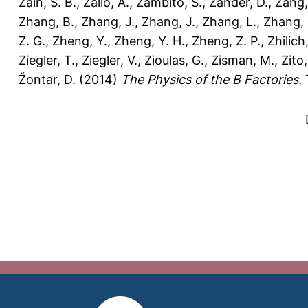
Zain, S. B.
,
Zallo, A.
,
Zambito, S.
,
Zander, D.
,
Zang,
Zhang, B.
,
Zhang, J.
,
Zhang, J.
,
Zhang, L.
,
Zhang, 
Z. G.
,
Zheng, Y.
,
Zheng, Y. H.
,
Zheng, Z. P.
,
Zhilich,
Ziegler, T.
,
Ziegler, V.
,
Zioulas, G.
,
Zisman, M.
,
Zito
Žontar, D.
(2014)
The Physics of the B Factories.
T