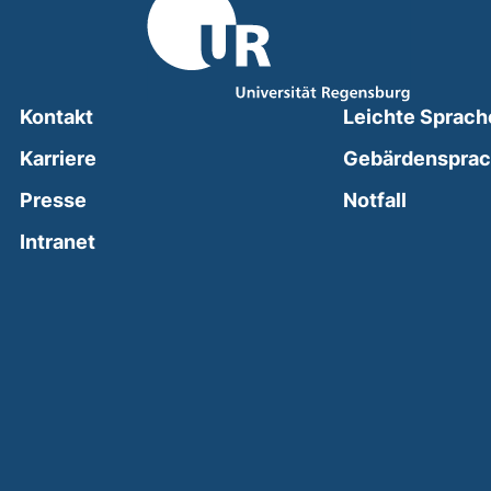
Kontakt
Leichte Sprach
Karriere
Gebärdenspra
(external
Presse
Notfall
(external link, opens in a new window)
Intranet