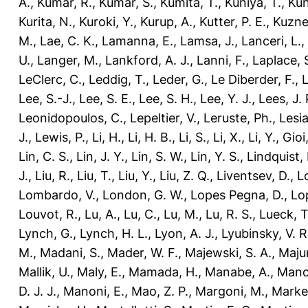
A.
,
Kumar, R.
,
Kumar, S.
,
Kumita, T.
,
Kuniya, T.
,
Kun
Kurita, N.
,
Kuroki, Y.
,
Kurup, A.
,
Kutter, P. E.
,
Kuzne
M.
,
Lae, C. K.
,
Lamanna, E.
,
Lamsa, J.
,
Lanceri, L.
,
U.
,
Langer, M.
,
Lankford, A. J.
,
Lanni, F.
,
Laplace, 
LeClerc, C.
,
Leddig, T.
,
Leder, G.
,
Le Diberder, F.
,
L
Lee, S.-J.
,
Lee, S. E.
,
Lee, S. H.
,
Lee, Y. J.
,
Lees, J. 
Leonidopoulos, C.
,
Lepeltier, V.
,
Leruste, Ph.
,
Lesia
J.
,
Lewis, P.
,
Li, H.
,
Li, H. B.
,
Li, S.
,
Li, X.
,
Li, Y.
,
Gioi,
Lin, C. S.
,
Lin, J. Y.
,
Lin, S. W.
,
Lin, Y. S.
,
Lindquist, 
J.
,
Liu, R.
,
Liu, T.
,
Liu, Y.
,
Liu, Z. Q.
,
Liventsev, D.
,
L
Lombardo, V.
,
London, G. W.
,
Lopes Pegna, D.
,
Lo
Louvot, R.
,
Lu, A.
,
Lu, C.
,
Lu, M.
,
Lu, R. S.
,
Lueck, T
Lynch, G.
,
Lynch, H. L.
,
Lyon, A. J.
,
Lyubinsky, V. R
M.
,
Madani, S.
,
Mader, W. F.
,
Majewski, S. A.
,
Maju
Mallik, U.
,
Maly, E.
,
Mamada, H.
,
Manabe, A.
,
Manci
D. J. J.
,
Manoni, E.
,
Mao, Z. P.
,
Margoni, M.
,
Marker