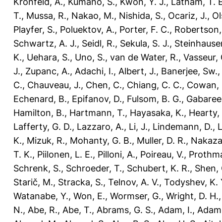
Kronfeld, A.
,
Kumano, S.
,
Kwon, Y. J.
,
Latham, T. E
T.
,
Mussa, R.
,
Nakao, M.
,
Nishida, S.
,
Ocariz, J.
,
Ol
Playfer, S.
,
Poluektov, A.
,
Porter, F. C.
,
Robertson, 
Schwartz, A. J.
,
Seidl, R.
,
Sekula, S. J.
,
Steinhauser
K.
,
Uehara, S.
,
Uno, S.
,
van de Water, R.
,
Vasseur, 
J.
,
Zupanc, A.
,
Adachi, I.
,
Albert, J.
,
Banerjee, Sw.
C.
,
Chauveau, J.
,
Chen, C.
,
Chiang, C. C.
,
Cowan, 
Echenard, B.
,
Epifanov, D.
,
Fulsom, B. G.
,
Gabareen
Hamilton, B.
,
Hartmann, T.
,
Hayasaka, K.
,
Hearty,
Lafferty, G. D.
,
Lazzaro, A.
,
Li, J.
,
Lindemann, D.
,
L
K.
,
Mizuk, R.
,
Mohanty, G. B.
,
Muller, D. R.
,
Nakaza
T. K.
,
Piilonen, L. E.
,
Pilloni, A.
,
Poireau, V.
,
Prothma
Schrenk, S.
,
Schroeder, T.
,
Schubert, K. R.
,
Shen, 
Starič, M.
,
Stracka, S.
,
Telnov, A. V.
,
Todyshev, K. 
Watanabe, Y.
,
Won, E.
,
Wormser, G.
,
Wright, D. H.
N.
,
Abe, R.
,
Abe, T.
,
Abrams, G. S.
,
Adam, I.
,
Adamc