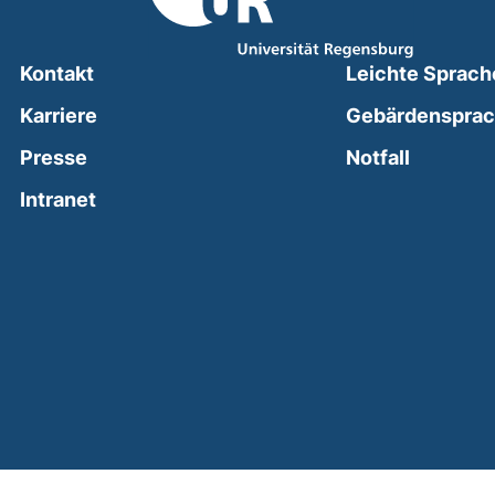
Kontakt
Leichte Sprach
Karriere
Gebärdenspra
(external
Presse
Notfall
(external link, opens in a new window)
Intranet