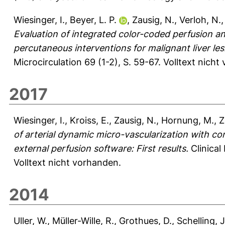
Wiesinger, I.
,
Beyer, L. P.
,
Zausig, N.
,
Verloh, N.
Evaluation of integrated color-coded perfusion a
percutaneous interventions for malignant liver lesi
Microcirculation 69 (1-2), S. 59-67.
Volltext nicht
2017
Wiesinger, I.
,
Kroiss, E.
,
Zausig, N.
,
Hornung, M.
,
Z
of arterial dynamic micro-vascularization with co
external perfusion software: First results.
Clinical
Volltext nicht vorhanden.
2014
Uller, W.
,
Müller-Wille, R.
,
Grothues, D.
,
Schelling, J