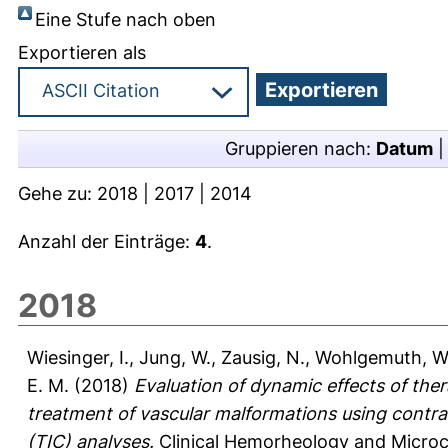
Eine Stufe nach oben
Exportieren als
Gruppieren nach:
Datum
Gehe zu:
2018
|
2017
|
2014
Anzahl der Einträge:
4
.
2018
Wiesinger, I.
,
Jung, W.
,
Zausig, N.
,
Wohlgemuth, W.
E. M.
(2018)
Evaluation of dynamic effects of the
treatment of vascular malformations using contr
(TIC) analyses.
Clinical Hemorheology and Microcir