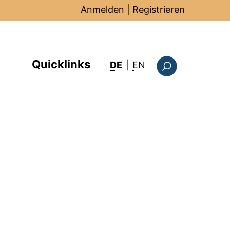
Anmelden
|
Registrieren
Quicklinks
: this page in Englis
DE
|
EN
Suchformular