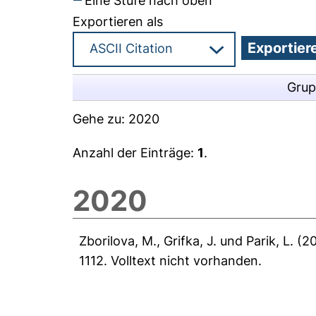
Eine Stufe nach oben
Exportieren als
Grup
Gehe zu:
2020
Anzahl der Einträge:
1
.
2020
Zborilova, M.
,
Grifka, J.
und
Parik, L.
(2
1112.
Volltext nicht vorhanden.