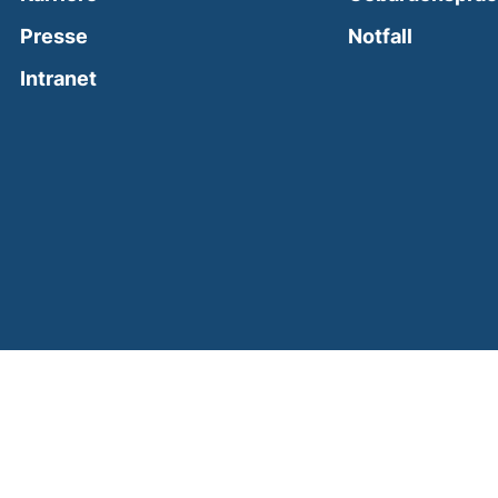
(external
Presse
Notfall
(external link, opens in a new window)
Intranet