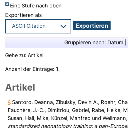
Eine Stufe nach oben
Exportieren als
Gruppieren nach:
Datum
|
Gehe zu:
Artikel
Anzahl der Einträge:
1
.
Artikel
Santoro, Deanna
,
Zibulsky, Devin A.
,
Roehr, Cha
Fauchère, J.-C.
,
Dimitriou, Gabriel
,
Rabe, Heike
,
Ma
Susan
,
Hall, Mike
,
Künzel, Manfred
und
Wellmann,
standardized neonatology training: a pan-Europe