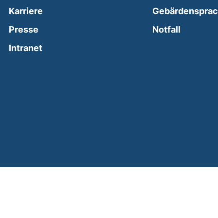
Karriere
Gebärdenspra
(external
Presse
Notfall
(external link, opens in a new window)
Intranet