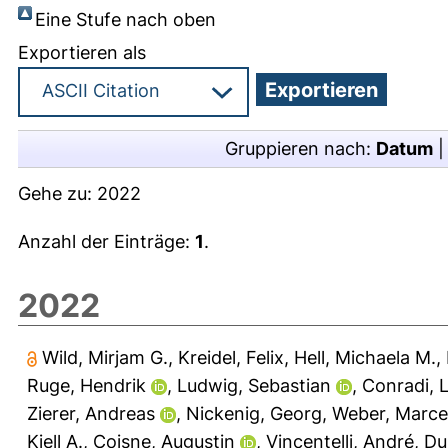
Eine Stufe nach oben
Exportieren als
Gruppieren nach:
Datum
Gehe zu:
2022
Anzahl der Einträge:
1
.
2022
Wild, Mirjam G.
,
Kreidel, Felix
,
Hell, Michaela M.
,
Ruge, Hendrik
,
Ludwig, Sebastian
,
Conradi, 
Zierer, Andreas
,
Nickenig, Georg
,
Weber, Marce
Kjell A.
,
Coisne, Augustin
,
Vincentelli, André
,
Du