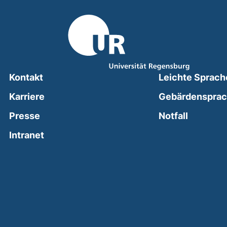
Kontakt
Leichte Sprach
Karriere
Gebärdenspra
(external
Presse
Notfall
(external link, opens in a new window)
Intranet