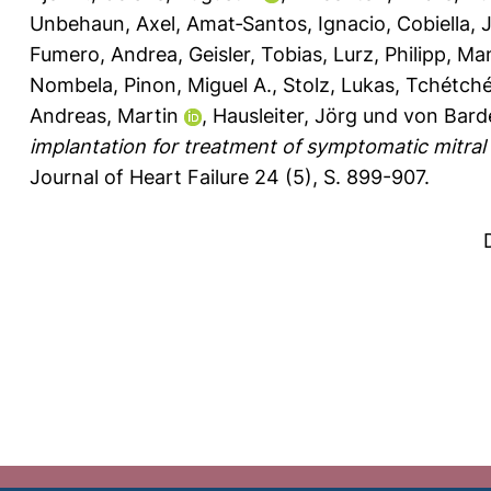
Unbehaun, Axel
,
Amat‐Santos, Ignacio
,
Cobiella, 
Fumero, Andrea
,
Geisler, Tobias
,
Lurz, Philipp
,
Man
Nombela
,
Pinon, Miguel A.
,
Stolz, Lukas
,
Tchétché,
Andreas, Martin
,
Hausleiter, Jörg
und
von Barde
implantation for treatment of symptomatic mitral 
Journal of Heart Failure 24 (5), S. 899-907.