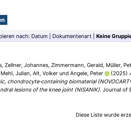
pieren nach:
Datum
|
Dokumentenart
|
Keine Gruppi
s
,
Zellner, Johannes
,
Zimmermann, Gerald
,
Müller, Pe
,
Mehl, Julian
,
Alt, Volker
und
Angele, Peter
(2025)
sic, chondrocyte‐containing biomaterial (NOVOCART® 3
ndral lesions of the knee joint (NISANIK).
Journal of 
Diese Liste wurde er