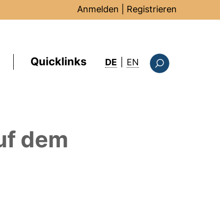
Anmelden
|
Registrieren
Quicklinks
: this page in Englis
DE
|
EN
Suchformular
uf dem