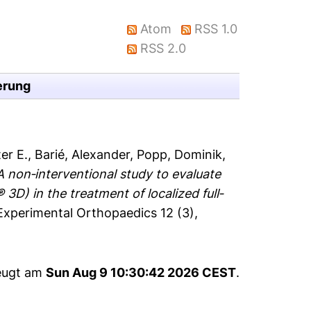
Atom
RSS 1.0
RSS 2.0
erung
ter E.
,
Barié, Alexander
,
Popp, Dominik
,
A non‐interventional study to evaluate
D) in the treatment of localized full‐
Experimental Orthopaedics 12 (3),
zeugt am
Sun Aug 9 10:30:42 2026 CEST
.