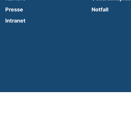
(external
Presse
Notfall
(external link, opens in a new window)
Intranet