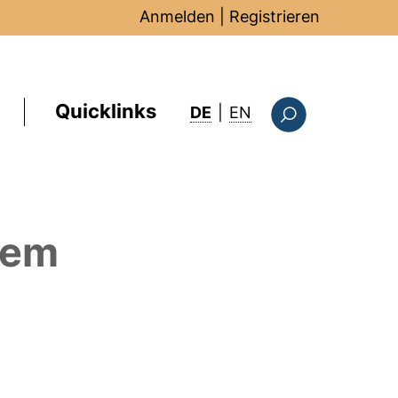
Anmelden
|
Registrieren
Quicklinks
: this page in Englis
DE
|
EN
Suchformular
dem