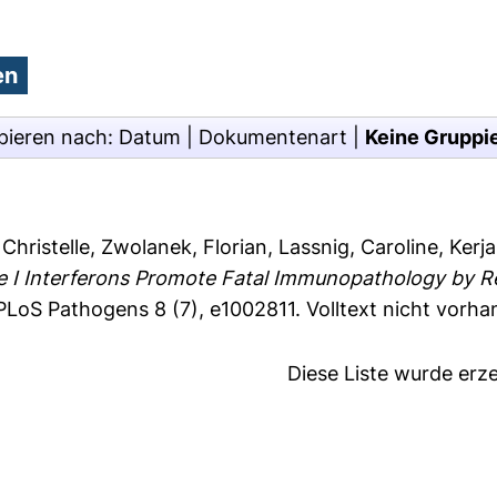
pieren nach:
Datum
|
Dokumentenart
|
Keine Gruppi
Christelle
,
Zwolanek, Florian
,
Lassnig, Caroline
,
Kerj
e I Interferons Promote Fatal Immunopathology by 
LoS Pathogens 8 (7), e1002811.
Volltext nicht vorha
Diese Liste wurde er