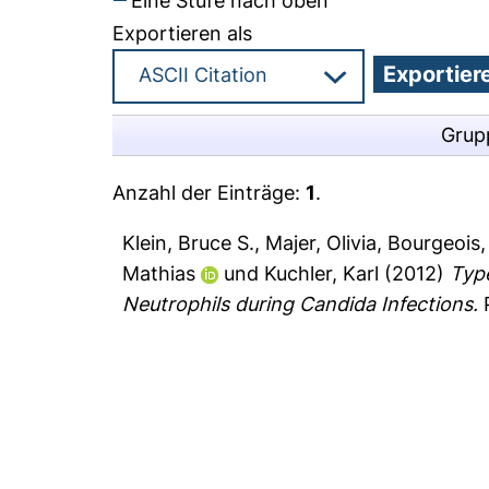
Eine Stufe nach oben
Exportieren als
Grup
Anzahl der Einträge:
1
.
Klein, Bruce S.
,
Majer, Olivia
,
Bourgeois, 
Mathias
und
Kuchler, Karl
(2012)
Typ
Neutrophils during Candida Infections.
P