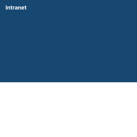
(external link, opens in a new window)
Intranet