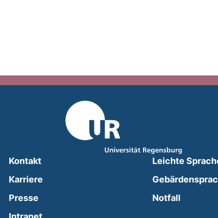
Kontakt
Leichte Sprach
Karriere
Gebärdenspra
(external
Presse
Notfall
(external link, opens in a new window)
Intranet