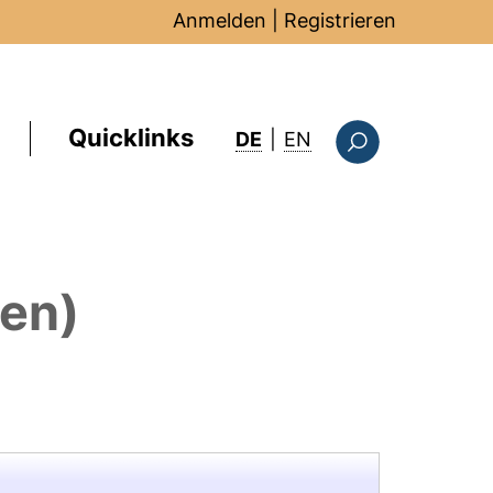
Anmelden
|
Registrieren
Quicklinks
: this page in Englis
DE
|
EN
Suchformular
nen)