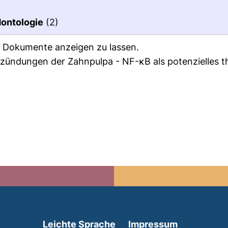
dontologie
(2)
ie Dokumente anzeigen zu lassen.
ntzündungen der Zahnpulpa - NF-κB als potenzielles 
(external link, opens in 
Leichte Sprache
Impressum